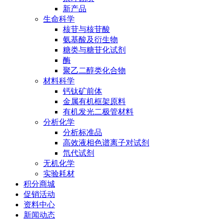
新产品
生命科学
核苷与核苷酸
氨基酸及衍生物
糖类与糖苷化试剂
酶
聚乙二醇类化合物
材料科学
钙钛矿前体
金属有机框架原料
有机发光二极管材料
分析化学
分析标准品
高效液相色谱离子对试剂
氘代试剂
无机化学
实验耗材
积分商城
促销活动
资料中心
新闻动态