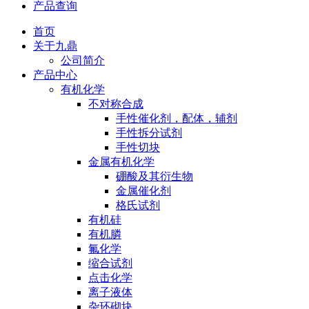
产品查询
首页
关于九鼎
公司简介
产品中心
有机化学
不对称合成
手性催化剂，配体，辅剂
手性拆分试剂
手性切块
金属有机化学
硼酸及其衍生物
金属催化剂
格氏试剂
有机硅
有机膦
氟化学
缩合试剂
点击化学
离子液体
杂环砌块