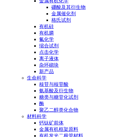
金属有机化学
硼酸及其衍生物
金属催化剂
格氏试剂
有机硅
有机膦
氟化学
缩合试剂
点击化学
离子液体
杂环砌块
新产品
生命科学
核苷与核苷酸
氨基酸及衍生物
糖类与糖苷化试剂
酶
聚乙二醇类化合物
材料科学
钙钛矿前体
金属有机框架原料
有机发光二极管材料