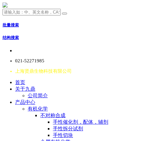
批量搜索
结构搜索
021-52271985
上海贤鼎生物科技有限公司
首页
关于九鼎
公司简介
产品中心
有机化学
不对称合成
手性催化剂，配体，辅剂
手性拆分试剂
手性切块