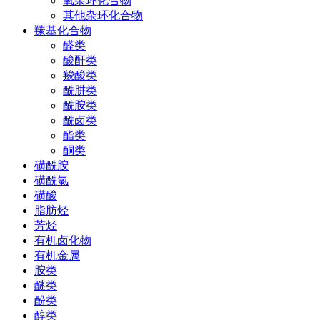
氧杂环化合物
其他杂环化合物
羰基化合物
醛类
酸酐类
羧酸类
酰肼类
酰胺类
酰卤类
酯类
酮类
磺酰胺
磺酰氯
磺酸
脂肪烃
芳烃
有机卤化物
有机金属
胺类
醚类
酚类
醇类