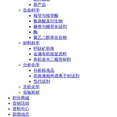
新产品
生命科学
核苷与核苷酸
氨基酸及衍生物
糖类与糖苷化试剂
酶
聚乙二醇类化合物
材料科学
钙钛矿前体
金属有机框架原料
有机发光二极管材料
分析化学
分析标准品
高效液相色谱离子对试剂
氘代试剂
无机化学
实验耗材
积分商城
促销活动
资料中心
新闻动态