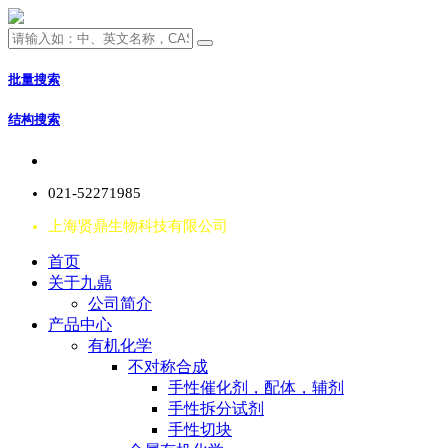
批量搜索
结构搜索
021-52271985
上海贤鼎生物科技有限公司
首页
关于九鼎
公司简介
产品中心
有机化学
不对称合成
手性催化剂，配体，辅剂
手性拆分试剂
手性切块