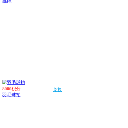
跳绳
8000
积分
兑换
羽毛球拍