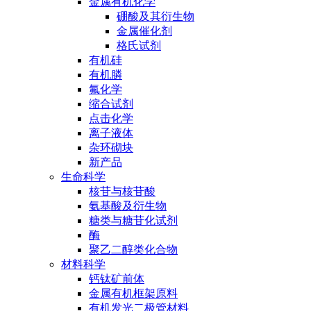
金属有机化学
硼酸及其衍生物
金属催化剂
格氏试剂
有机硅
有机膦
氟化学
缩合试剂
点击化学
离子液体
杂环砌块
新产品
生命科学
核苷与核苷酸
氨基酸及衍生物
糖类与糖苷化试剂
酶
聚乙二醇类化合物
材料科学
钙钛矿前体
金属有机框架原料
有机发光二极管材料