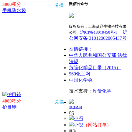
微信公众号
3000
积分
兑换
手机防水袋
版权所有：上海贤鼎生物科技有限
沪
公司
沪ICP备18018450号-1
​
公网安备 31012002005437号
友情链接：
中华人民共和国公安部-法律
法规
危险化学品目录（2015）
960化工网
中国化学会
技术支持：
库价化学
4000
积分
兑换
护目镜
快递查询
QQ
小冯
小倪
（网站订单）
微信