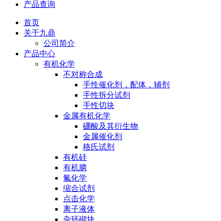
产品查询
首页
关于九鼎
公司简介
产品中心
有机化学
不对称合成
手性催化剂，配体，辅剂
手性拆分试剂
手性切块
金属有机化学
硼酸及其衍生物
金属催化剂
格氏试剂
有机硅
有机膦
氟化学
缩合试剂
点击化学
离子液体
杂环砌块