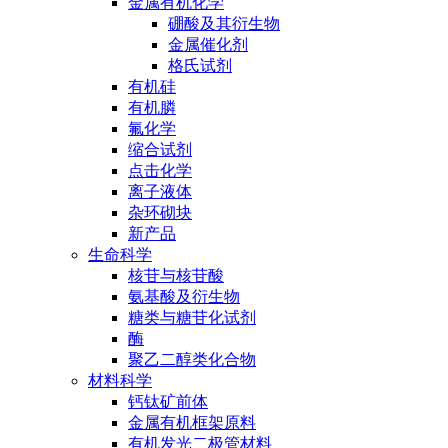
金属有机化学
硼酸及其衍生物
金属催化剂
格氏试剂
有机硅
有机膦
氟化学
缩合试剂
点击化学
离子液体
杂环砌块
新产品
生命科学
核苷与核苷酸
氨基酸及衍生物
糖类与糖苷化试剂
酶
聚乙二醇类化合物
材料科学
钙钛矿前体
金属有机框架原料
有机发光二极管材料