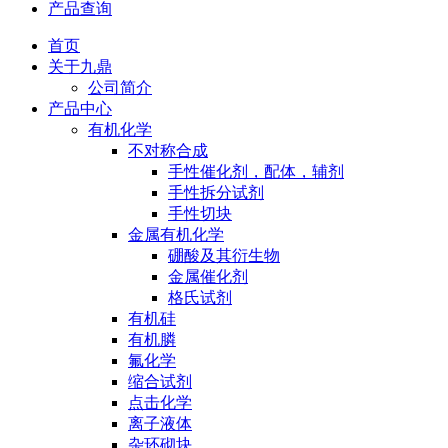
产品查询
首页
关于九鼎
公司简介
产品中心
有机化学
不对称合成
手性催化剂，配体，辅剂
手性拆分试剂
手性切块
金属有机化学
硼酸及其衍生物
金属催化剂
格氏试剂
有机硅
有机膦
氟化学
缩合试剂
点击化学
离子液体
杂环砌块