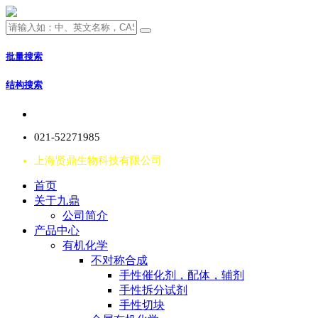
批量搜索
结构搜索
021-52271985
上海贤鼎生物科技有限公司
首页
关于九鼎
公司简介
产品中心
有机化学
不对称合成
手性催化剂，配体，辅剂
手性拆分试剂
手性切块