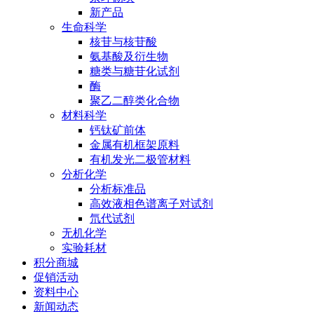
新产品
生命科学
核苷与核苷酸
氨基酸及衍生物
糖类与糖苷化试剂
酶
聚乙二醇类化合物
材料科学
钙钛矿前体
金属有机框架原料
有机发光二极管材料
分析化学
分析标准品
高效液相色谱离子对试剂
氘代试剂
无机化学
实验耗材
积分商城
促销活动
资料中心
新闻动态