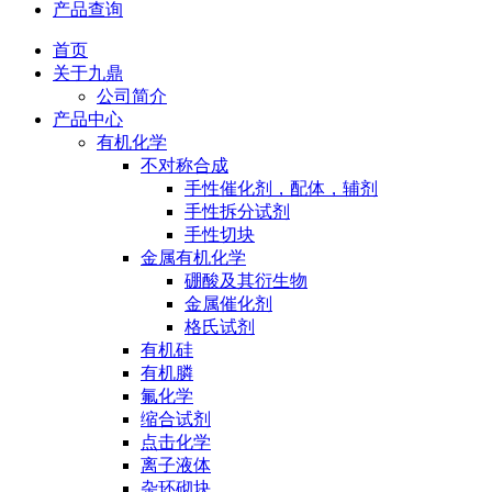
产品查询
首页
关于九鼎
公司简介
产品中心
有机化学
不对称合成
手性催化剂，配体，辅剂
手性拆分试剂
手性切块
金属有机化学
硼酸及其衍生物
金属催化剂
格氏试剂
有机硅
有机膦
氟化学
缩合试剂
点击化学
离子液体
杂环砌块