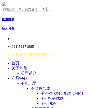
批量搜索
结构搜索
021-52271985
上海贤鼎生物科技有限公司
首页
关于九鼎
公司简介
产品中心
有机化学
不对称合成
手性催化剂，配体，辅剂
手性拆分试剂
手性切块