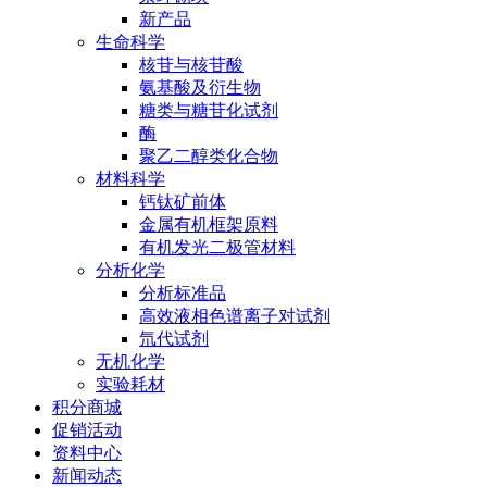
新产品
生命科学
核苷与核苷酸
氨基酸及衍生物
糖类与糖苷化试剂
酶
聚乙二醇类化合物
材料科学
钙钛矿前体
金属有机框架原料
有机发光二极管材料
分析化学
分析标准品
高效液相色谱离子对试剂
氘代试剂
无机化学
实验耗材
积分商城
促销活动
资料中心
新闻动态