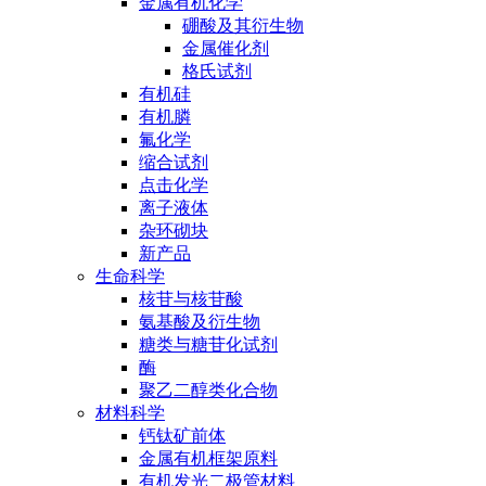
金属有机化学
硼酸及其衍生物
金属催化剂
格氏试剂
有机硅
有机膦
氟化学
缩合试剂
点击化学
离子液体
杂环砌块
新产品
生命科学
核苷与核苷酸
氨基酸及衍生物
糖类与糖苷化试剂
酶
聚乙二醇类化合物
材料科学
钙钛矿前体
金属有机框架原料
有机发光二极管材料