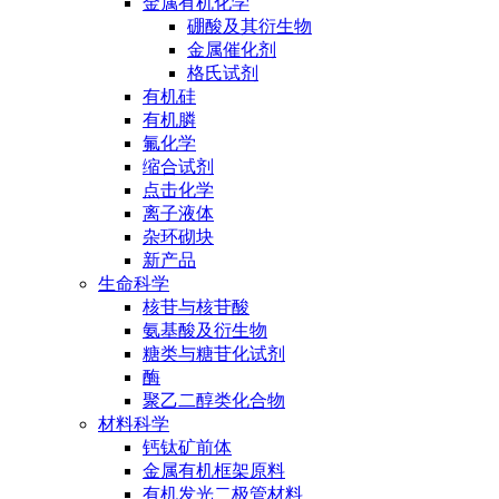
金属有机化学
硼酸及其衍生物
金属催化剂
格氏试剂
有机硅
有机膦
氟化学
缩合试剂
点击化学
离子液体
杂环砌块
新产品
生命科学
核苷与核苷酸
氨基酸及衍生物
糖类与糖苷化试剂
酶
聚乙二醇类化合物
材料科学
钙钛矿前体
金属有机框架原料
有机发光二极管材料