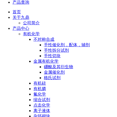
产品查询
首页
关于九鼎
公司简介
产品中心
有机化学
不对称合成
手性催化剂，配体，辅剂
手性拆分试剂
手性切块
金属有机化学
硼酸及其衍生物
金属催化剂
格氏试剂
有机硅
有机膦
氟化学
缩合试剂
点击化学
离子液体
杂环砌块