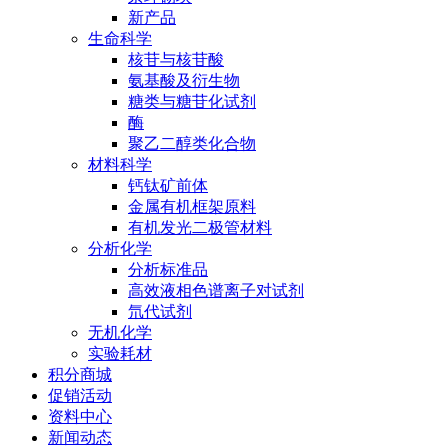
新产品
生命科学
核苷与核苷酸
氨基酸及衍生物
糖类与糖苷化试剂
酶
聚乙二醇类化合物
材料科学
钙钛矿前体
金属有机框架原料
有机发光二极管材料
分析化学
分析标准品
高效液相色谱离子对试剂
氘代试剂
无机化学
实验耗材
积分商城
促销活动
资料中心
新闻动态