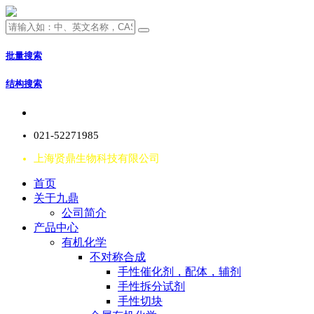
批量搜索
结构搜索
021-52271985
上海贤鼎生物科技有限公司
首页
关于九鼎
公司简介
产品中心
有机化学
不对称合成
手性催化剂，配体，辅剂
手性拆分试剂
手性切块