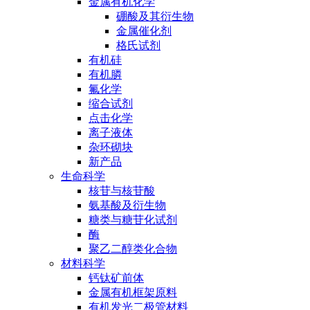
金属有机化学
硼酸及其衍生物
金属催化剂
格氏试剂
有机硅
有机膦
氟化学
缩合试剂
点击化学
离子液体
杂环砌块
新产品
生命科学
核苷与核苷酸
氨基酸及衍生物
糖类与糖苷化试剂
酶
聚乙二醇类化合物
材料科学
钙钛矿前体
金属有机框架原料
有机发光二极管材料