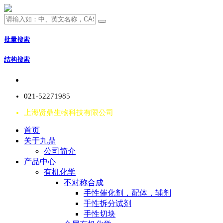
批量搜索
结构搜索
021-52271985
上海贤鼎生物科技有限公司
首页
关于九鼎
公司简介
产品中心
有机化学
不对称合成
手性催化剂，配体，辅剂
手性拆分试剂
手性切块