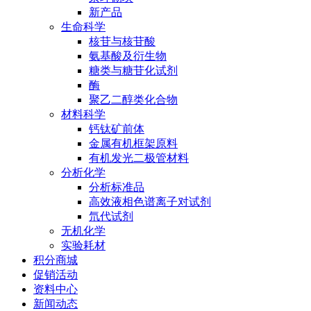
新产品
生命科学
核苷与核苷酸
氨基酸及衍生物
糖类与糖苷化试剂
酶
聚乙二醇类化合物
材料科学
钙钛矿前体
金属有机框架原料
有机发光二极管材料
分析化学
分析标准品
高效液相色谱离子对试剂
氘代试剂
无机化学
实验耗材
积分商城
促销活动
资料中心
新闻动态