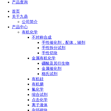
产品查询
首页
关于九鼎
公司简介
产品中心
有机化学
不对称合成
手性催化剂，配体，辅剂
手性拆分试剂
手性切块
金属有机化学
硼酸及其衍生物
金属催化剂
格氏试剂
有机硅
有机膦
氟化学
缩合试剂
点击化学
离子液体
杂环砌块