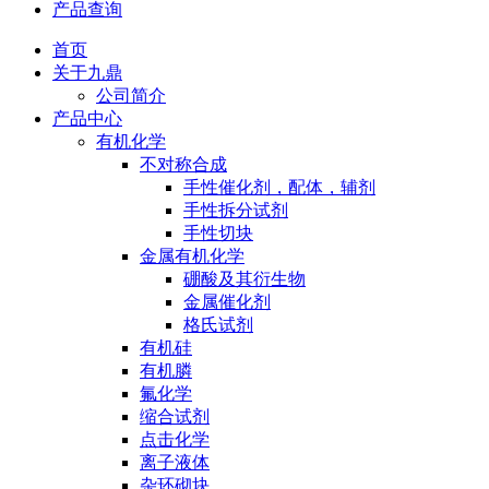
产品查询
首页
关于九鼎
公司简介
产品中心
有机化学
不对称合成
手性催化剂，配体，辅剂
手性拆分试剂
手性切块
金属有机化学
硼酸及其衍生物
金属催化剂
格氏试剂
有机硅
有机膦
氟化学
缩合试剂
点击化学
离子液体
杂环砌块