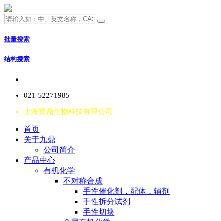
批量搜索
结构搜索
021-52271985
上海贤鼎生物科技有限公司
首页
关于九鼎
公司简介
产品中心
有机化学
不对称合成
手性催化剂，配体，辅剂
手性拆分试剂
手性切块