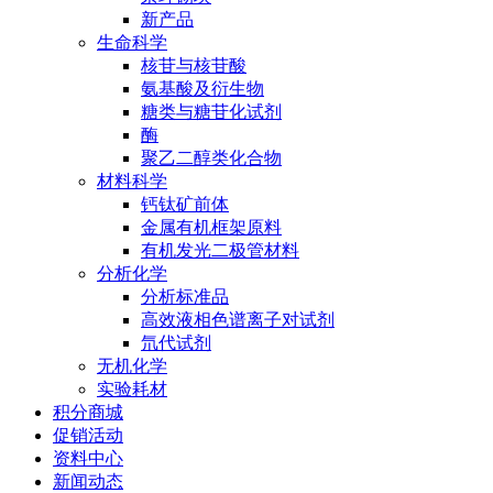
新产品
生命科学
核苷与核苷酸
氨基酸及衍生物
糖类与糖苷化试剂
酶
聚乙二醇类化合物
材料科学
钙钛矿前体
金属有机框架原料
有机发光二极管材料
分析化学
分析标准品
高效液相色谱离子对试剂
氘代试剂
无机化学
实验耗材
积分商城
促销活动
资料中心
新闻动态