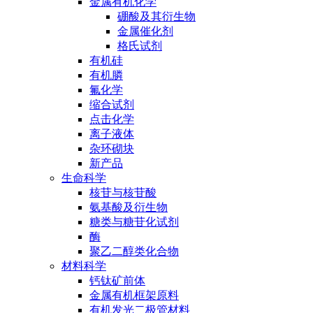
金属有机化学
硼酸及其衍生物
金属催化剂
格氏试剂
有机硅
有机膦
氟化学
缩合试剂
点击化学
离子液体
杂环砌块
新产品
生命科学
核苷与核苷酸
氨基酸及衍生物
糖类与糖苷化试剂
酶
聚乙二醇类化合物
材料科学
钙钛矿前体
金属有机框架原料
有机发光二极管材料