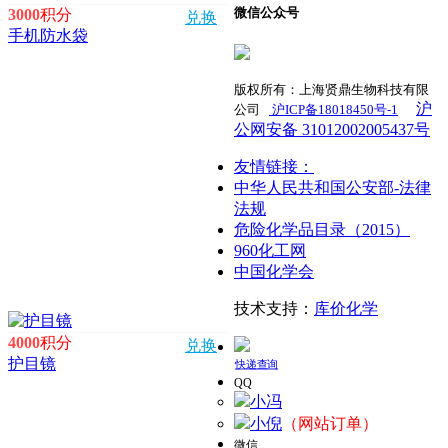
微信公众号
3000
积分
兑换
手机防水袋
版权所有：上海贤鼎生物科技有限
沪
公司
沪ICP备18018450号-1
​
公网安备 31012002005437号
友情链接：
中华人民共和国公安部-法律
法规
危险化学品目录（2015）
960化工网
中国化学会
技术支持：
库价化学
4000
积分
兑换
护目镜
快递查询
QQ
小冯
小倪
（网站订单）
微信