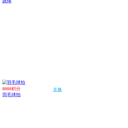
跳绳
8000
积分
兑换
羽毛球拍