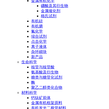
金属有机化学
硼酸及其衍生物
金属催化剂
格氏试剂
有机硅
有机膦
氟化学
缩合试剂
点击化学
离子液体
杂环砌块
新产品
生命科学
核苷与核苷酸
氨基酸及衍生物
糖类与糖苷化试剂
酶
聚乙二醇类化合物
材料科学
钙钛矿前体
金属有机框架原料
有机发光二极管材料