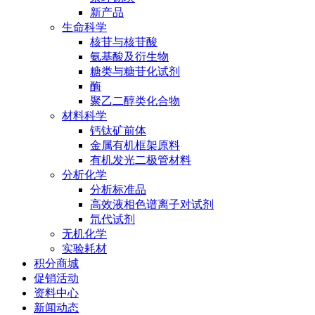
新产品
生命科学
核苷与核苷酸
氨基酸及衍生物
糖类与糖苷化试剂
酶
聚乙二醇类化合物
材料科学
钙钛矿前体
金属有机框架原料
有机发光二极管材料
分析化学
分析标准品
高效液相色谱离子对试剂
氘代试剂
无机化学
实验耗材
积分商城
促销活动
资料中心
新闻动态