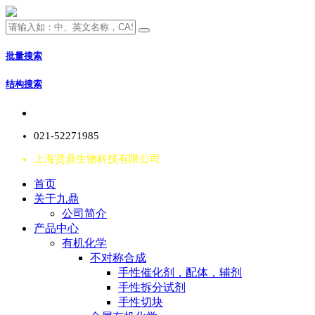
批量搜索
结构搜索
021-52271985
上海贤鼎生物科技有限公司
首页
关于九鼎
公司简介
产品中心
有机化学
不对称合成
手性催化剂，配体，辅剂
手性拆分试剂
手性切块