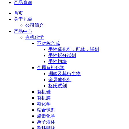
产品查询
首页
关于九鼎
公司简介
产品中心
有机化学
不对称合成
手性催化剂，配体，辅剂
手性拆分试剂
手性切块
金属有机化学
硼酸及其衍生物
金属催化剂
格氏试剂
有机硅
有机膦
氟化学
缩合试剂
点击化学
离子液体
杂环砌块