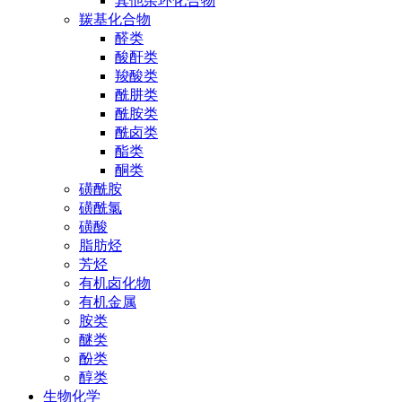
其他杂环化合物
羰基化合物
醛类
酸酐类
羧酸类
酰肼类
酰胺类
酰卤类
酯类
酮类
磺酰胺
磺酰氯
磺酸
脂肪烃
芳烃
有机卤化物
有机金属
胺类
醚类
酚类
醇类
生物化学