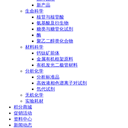
新产品
生命科学
核苷与核苷酸
氨基酸及衍生物
糖类与糖苷化试剂
酶
聚乙二醇类化合物
材料科学
钙钛矿前体
金属有机框架原料
有机发光二极管材料
分析化学
分析标准品
高效液相色谱离子对试剂
氘代试剂
无机化学
实验耗材
积分商城
促销活动
资料中心
新闻动态