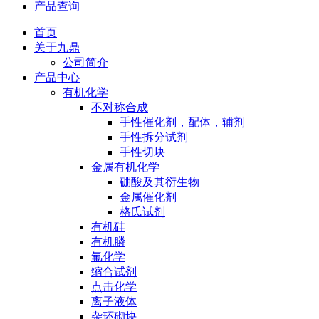
产品查询
首页
关于九鼎
公司简介
产品中心
有机化学
不对称合成
手性催化剂，配体，辅剂
手性拆分试剂
手性切块
金属有机化学
硼酸及其衍生物
金属催化剂
格氏试剂
有机硅
有机膦
氟化学
缩合试剂
点击化学
离子液体
杂环砌块