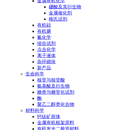
金属有机化学
硼酸及其衍生物
金属催化剂
格氏试剂
有机硅
有机膦
氟化学
缩合试剂
点击化学
离子液体
杂环砌块
新产品
生命科学
核苷与核苷酸
氨基酸及衍生物
糖类与糖苷化试剂
酶
聚乙二醇类化合物
材料科学
钙钛矿前体
金属有机框架原料
有机发光二极管材料