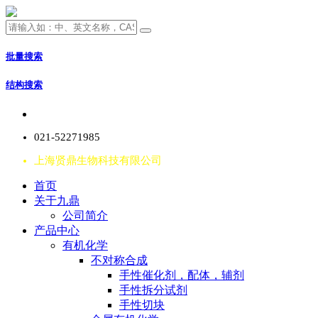
批量搜索
结构搜索
021-52271985
上海贤鼎生物科技有限公司
首页
关于九鼎
公司简介
产品中心
有机化学
不对称合成
手性催化剂，配体，辅剂
手性拆分试剂
手性切块