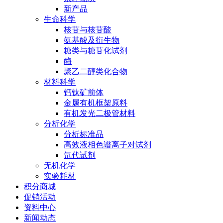
新产品
生命科学
核苷与核苷酸
氨基酸及衍生物
糖类与糖苷化试剂
酶
聚乙二醇类化合物
材料科学
钙钛矿前体
金属有机框架原料
有机发光二极管材料
分析化学
分析标准品
高效液相色谱离子对试剂
氘代试剂
无机化学
实验耗材
积分商城
促销活动
资料中心
新闻动态