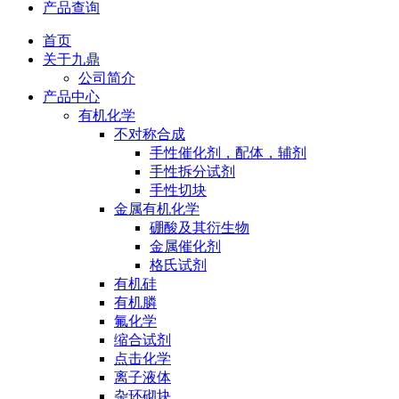
产品查询
首页
关于九鼎
公司简介
产品中心
有机化学
不对称合成
手性催化剂，配体，辅剂
手性拆分试剂
手性切块
金属有机化学
硼酸及其衍生物
金属催化剂
格氏试剂
有机硅
有机膦
氟化学
缩合试剂
点击化学
离子液体
杂环砌块