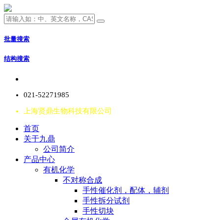
批量搜索
结构搜索
021-52271985
上海贤鼎生物科技有限公司
首页
关于九鼎
公司简介
产品中心
有机化学
不对称合成
手性催化剂，配体，辅剂
手性拆分试剂
手性切块