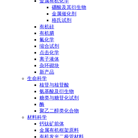
金属有机化学
硼酸及其衍生物
金属催化剂
格氏试剂
有机硅
有机膦
氟化学
缩合试剂
点击化学
离子液体
杂环砌块
新产品
生命科学
核苷与核苷酸
氨基酸及衍生物
糖类与糖苷化试剂
酶
聚乙二醇类化合物
材料科学
钙钛矿前体
金属有机框架原料
有机发光二极管材料