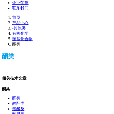
企业荣誉
联系我们
首页
产品中心
-其他类
有机化学
羰基化合物
酮类
酮类
相关技术文章
酮类
醛类
酸酐类
羧酸类