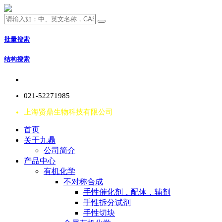
批量搜索
结构搜索
021-52271985
上海贤鼎生物科技有限公司
首页
关于九鼎
公司简介
产品中心
有机化学
不对称合成
手性催化剂，配体，辅剂
手性拆分试剂
手性切块