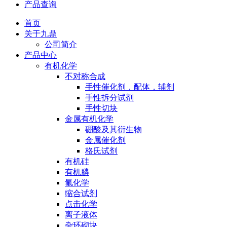
产品查询
首页
关于九鼎
公司简介
产品中心
有机化学
不对称合成
手性催化剂，配体，辅剂
手性拆分试剂
手性切块
金属有机化学
硼酸及其衍生物
金属催化剂
格氏试剂
有机硅
有机膦
氟化学
缩合试剂
点击化学
离子液体
杂环砌块