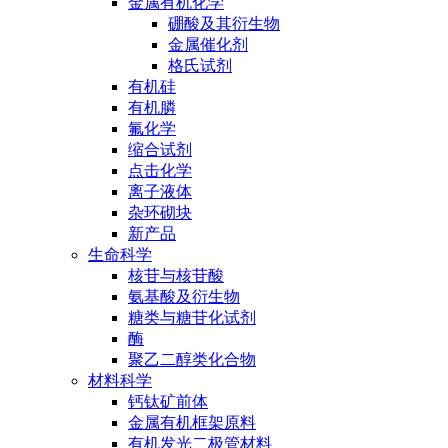
金属有机化学
硼酸及其衍生物
金属催化剂
格氏试剂
有机硅
有机膦
氟化学
缩合试剂
点击化学
离子液体
杂环砌块
新产品
生命科学
核苷与核苷酸
氨基酸及衍生物
糖类与糖苷化试剂
酶
聚乙二醇类化合物
材料科学
钙钛矿前体
金属有机框架原料
有机发光二极管材料