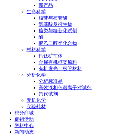
新产品
生命科学
核苷与核苷酸
氨基酸及衍生物
糖类与糖苷化试剂
酶
聚乙二醇类化合物
材料科学
钙钛矿前体
金属有机框架原料
有机发光二极管材料
分析化学
分析标准品
高效液相色谱离子对试剂
氘代试剂
无机化学
实验耗材
积分商城
促销活动
资料中心
新闻动态