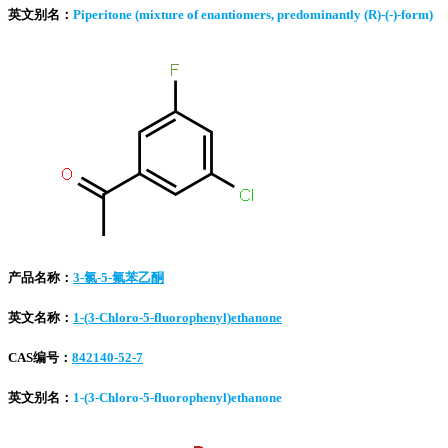
英文别名：
Piperitone (mixture of enantiomers, predominantly (R)-(-)-form)
产品名称：
3-氯-5-氟苯乙酮
英文名称：
1-(3-Chloro-5-fluorophenyl)ethanone
CAS编号：
842140-52-7
英文别名：
1-(3-Chloro-5-fluorophenyl)ethanone