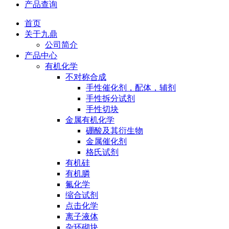
产品查询
首页
关于九鼎
公司简介
产品中心
有机化学
不对称合成
手性催化剂，配体，辅剂
手性拆分试剂
手性切块
金属有机化学
硼酸及其衍生物
金属催化剂
格氏试剂
有机硅
有机膦
氟化学
缩合试剂
点击化学
离子液体
杂环砌块