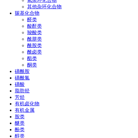
氧杂环化合物
其他杂环化合物
羰基化合物
醛类
酸酐类
羧酸类
酰肼类
酰胺类
酰卤类
酯类
酮类
磺酰胺
磺酰氯
磺酸
脂肪烃
芳烃
有机卤化物
有机金属
胺类
醚类
酚类
醇类