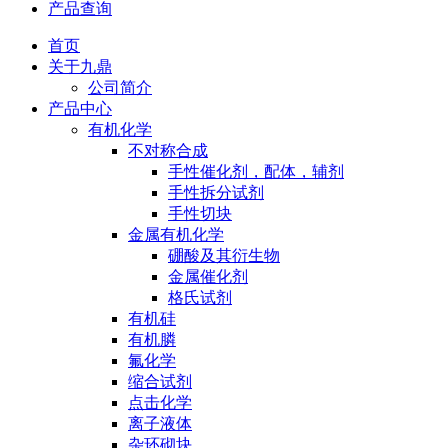
产品查询
首页
关于九鼎
公司简介
产品中心
有机化学
不对称合成
手性催化剂，配体，辅剂
手性拆分试剂
手性切块
金属有机化学
硼酸及其衍生物
金属催化剂
格氏试剂
有机硅
有机膦
氟化学
缩合试剂
点击化学
离子液体
杂环砌块