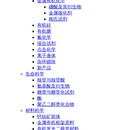
金属有机化学
硼酸及其衍生物
金属催化剂
格氏试剂
有机硅
有机膦
氟化学
缩合试剂
点击化学
离子液体
杂环砌块
新产品
生命科学
核苷与核苷酸
氨基酸及衍生物
糖类与糖苷化试剂
酶
聚乙二醇类化合物
材料科学
钙钛矿前体
金属有机框架原料
有机发光二极管材料