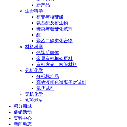
新产品
生命科学
核苷与核苷酸
氨基酸及衍生物
糖类与糖苷化试剂
酶
聚乙二醇类化合物
材料科学
钙钛矿前体
金属有机框架原料
有机发光二极管材料
分析化学
分析标准品
高效液相色谱离子对试剂
氘代试剂
无机化学
实验耗材
积分商城
促销活动
资料中心
新闻动态