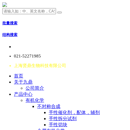
批量搜索
结构搜索
021-52271985
上海贤鼎生物科技有限公司
首页
关于九鼎
公司简介
产品中心
有机化学
不对称合成
手性催化剂，配体，辅剂
手性拆分试剂
手性切块