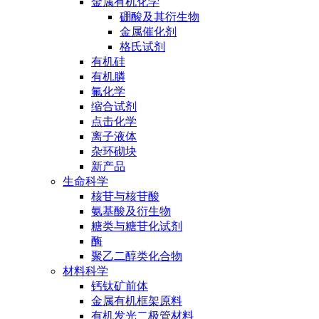
金属有机化学
硼酸及其衍生物
金属催化剂
格氏试剂
有机硅
有机膦
氟化学
缩合试剂
点击化学
离子液体
杂环砌块
新产品
生命科学
核苷与核苷酸
氨基酸及衍生物
糖类与糖苷化试剂
酶
聚乙二醇类化合物
材料科学
钙钛矿前体
金属有机框架原料
有机发光二极管材料