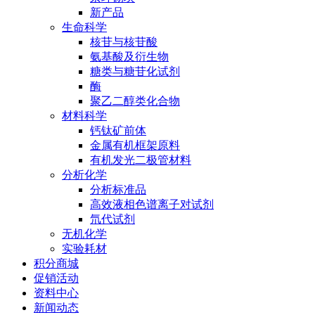
新产品
生命科学
核苷与核苷酸
氨基酸及衍生物
糖类与糖苷化试剂
酶
聚乙二醇类化合物
材料科学
钙钛矿前体
金属有机框架原料
有机发光二极管材料
分析化学
分析标准品
高效液相色谱离子对试剂
氘代试剂
无机化学
实验耗材
积分商城
促销活动
资料中心
新闻动态