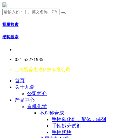
批量搜索
结构搜索
021-52271985
上海贤鼎生物科技有限公司
首页
关于九鼎
公司简介
产品中心
有机化学
不对称合成
手性催化剂，配体，辅剂
手性拆分试剂
手性切块