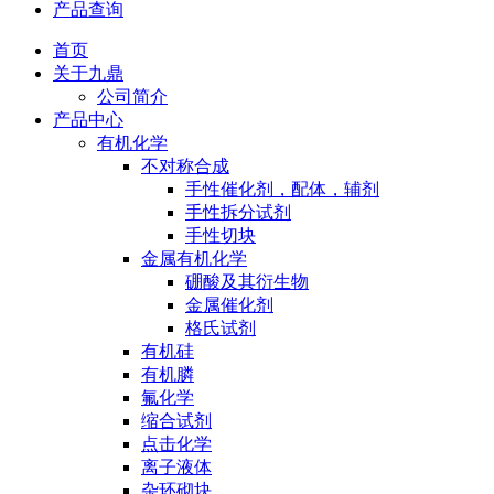
产品查询
首页
关于九鼎
公司简介
产品中心
有机化学
不对称合成
手性催化剂，配体，辅剂
手性拆分试剂
手性切块
金属有机化学
硼酸及其衍生物
金属催化剂
格氏试剂
有机硅
有机膦
氟化学
缩合试剂
点击化学
离子液体
杂环砌块