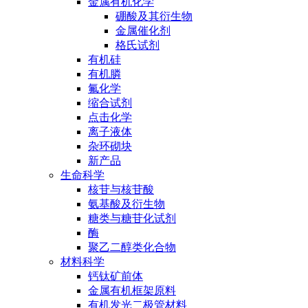
金属有机化学
硼酸及其衍生物
金属催化剂
格氏试剂
有机硅
有机膦
氟化学
缩合试剂
点击化学
离子液体
杂环砌块
新产品
生命科学
核苷与核苷酸
氨基酸及衍生物
糖类与糖苷化试剂
酶
聚乙二醇类化合物
材料科学
钙钛矿前体
金属有机框架原料
有机发光二极管材料