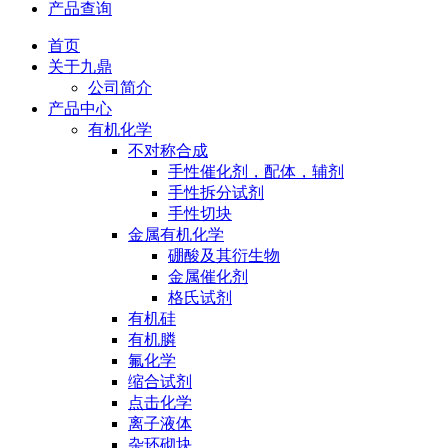
产品查询
首页
关于九鼎
公司简介
产品中心
有机化学
不对称合成
手性催化剂，配体，辅剂
手性拆分试剂
手性切块
金属有机化学
硼酸及其衍生物
金属催化剂
格氏试剂
有机硅
有机膦
氟化学
缩合试剂
点击化学
离子液体
杂环砌块