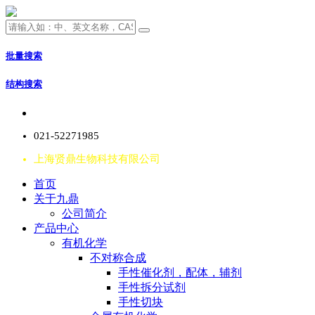
批量搜索
结构搜索
021-52271985
上海贤鼎生物科技有限公司
首页
关于九鼎
公司简介
产品中心
有机化学
不对称合成
手性催化剂，配体，辅剂
手性拆分试剂
手性切块