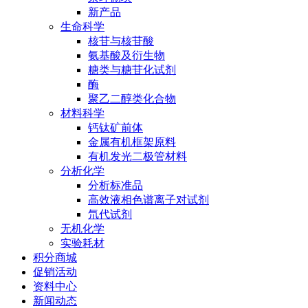
新产品
生命科学
核苷与核苷酸
氨基酸及衍生物
糖类与糖苷化试剂
酶
聚乙二醇类化合物
材料科学
钙钛矿前体
金属有机框架原料
有机发光二极管材料
分析化学
分析标准品
高效液相色谱离子对试剂
氘代试剂
无机化学
实验耗材
积分商城
促销活动
资料中心
新闻动态