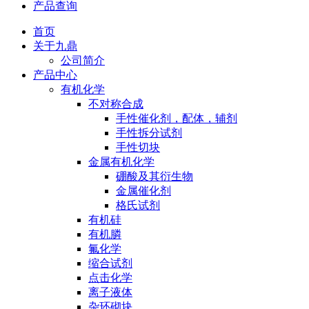
产品查询
首页
关于九鼎
公司简介
产品中心
有机化学
不对称合成
手性催化剂，配体，辅剂
手性拆分试剂
手性切块
金属有机化学
硼酸及其衍生物
金属催化剂
格氏试剂
有机硅
有机膦
氟化学
缩合试剂
点击化学
离子液体
杂环砌块