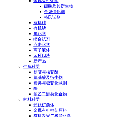
金属有机化学
硼酸及其衍生物
金属催化剂
格氏试剂
有机硅
有机膦
氟化学
缩合试剂
点击化学
离子液体
杂环砌块
新产品
生命科学
核苷与核苷酸
氨基酸及衍生物
糖类与糖苷化试剂
酶
聚乙二醇类化合物
材料科学
钙钛矿前体
金属有机框架原料
有机发光二极管材料