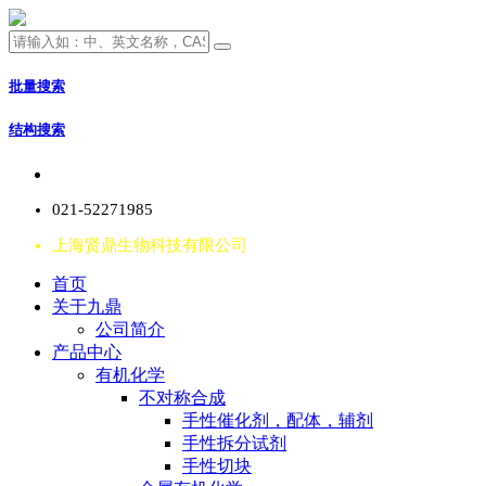
批量搜索
结构搜索
021-52271985
上海贤鼎生物科技有限公司
首页
关于九鼎
公司简介
产品中心
有机化学
不对称合成
手性催化剂，配体，辅剂
手性拆分试剂
手性切块