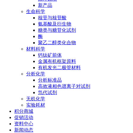
新产品
生命科学
核苷与核苷酸
氨基酸及衍生物
糖类与糖苷化试剂
酶
聚乙二醇类化合物
材料科学
钙钛矿前体
金属有机框架原料
有机发光二极管材料
分析化学
分析标准品
高效液相色谱离子对试剂
氘代试剂
无机化学
实验耗材
积分商城
促销活动
资料中心
新闻动态