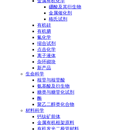
金属有机化学
硼酸及其衍生物
金属催化剂
格氏试剂
有机硅
有机膦
氟化学
缩合试剂
点击化学
离子液体
杂环砌块
新产品
生命科学
核苷与核苷酸
氨基酸及衍生物
糖类与糖苷化试剂
酶
聚乙二醇类化合物
材料科学
钙钛矿前体
金属有机框架原料
有机发光二极管材料