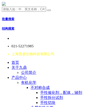
批量搜索
结构搜索
021-52271985
上海贤鼎生物科技有限公司
首页
关于九鼎
公司简介
产品中心
有机化学
不对称合成
手性催化剂，配体，辅剂
手性拆分试剂
手性切块