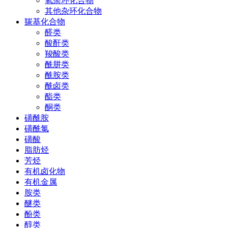
氧杂环化合物
其他杂环化合物
羰基化合物
醛类
酸酐类
羧酸类
酰肼类
酰胺类
酰卤类
酯类
酮类
磺酰胺
磺酰氯
磺酸
脂肪烃
芳烃
有机卤化物
有机金属
胺类
醚类
酚类
醇类