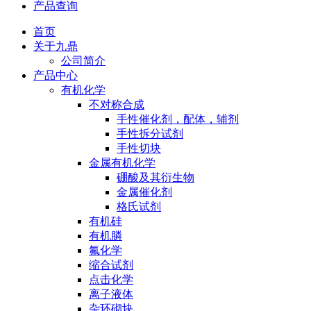
产品查询
首页
关于九鼎
公司简介
产品中心
有机化学
不对称合成
手性催化剂，配体，辅剂
手性拆分试剂
手性切块
金属有机化学
硼酸及其衍生物
金属催化剂
格氏试剂
有机硅
有机膦
氟化学
缩合试剂
点击化学
离子液体
杂环砌块