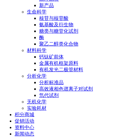
新产品
生命科学
核苷与核苷酸
氨基酸及衍生物
糖类与糖苷化试剂
酶
聚乙二醇类化合物
材料科学
钙钛矿前体
金属有机框架原料
有机发光二极管材料
分析化学
分析标准品
高效液相色谱离子对试剂
氘代试剂
无机化学
实验耗材
积分商城
促销活动
资料中心
新闻动态