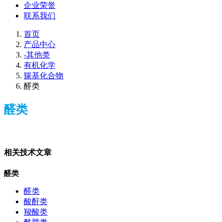
企业荣誉
联系我们
首页
产品中心
-其他类
有机化学
羰基化合物
醛类
醛类
相关技术文章
醛类
醛类
酸酐类
羧酸类