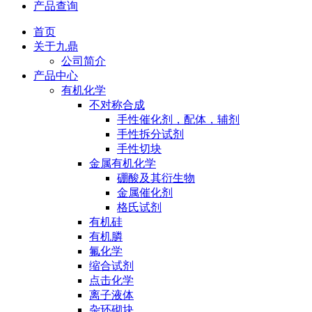
产品查询
首页
关于九鼎
公司简介
产品中心
有机化学
不对称合成
手性催化剂，配体，辅剂
手性拆分试剂
手性切块
金属有机化学
硼酸及其衍生物
金属催化剂
格氏试剂
有机硅
有机膦
氟化学
缩合试剂
点击化学
离子液体
杂环砌块