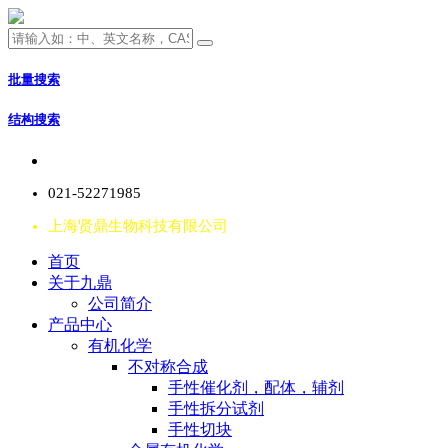
批量搜索
结构搜索
021-52271985
上海贤鼎生物科技有限公司
首页
关于九鼎
公司简介
产品中心
有机化学
不对称合成
手性催化剂，配体，辅剂
手性拆分试剂
手性切块