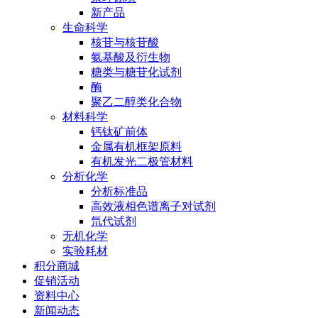
新产品
生命科学
核苷与核苷酸
氨基酸及衍生物
糖类与糖苷化试剂
酶
聚乙二醇类化合物
材料科学
钙钛矿前体
金属有机框架原料
有机发光二极管材料
分析化学
分析标准品
高效液相色谱离子对试剂
氘代试剂
无机化学
实验耗材
积分商城
促销活动
资料中心
新闻动态