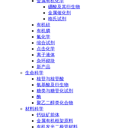
金属有机化学
硼酸及其衍生物
金属催化剂
格氏试剂
有机硅
有机膦
氟化学
缩合试剂
点击化学
离子液体
杂环砌块
新产品
生命科学
核苷与核苷酸
氨基酸及衍生物
糖类与糖苷化试剂
酶
聚乙二醇类化合物
材料科学
钙钛矿前体
金属有机框架原料
有机发光二极管材料