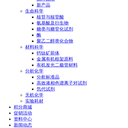
新产品
生命科学
核苷与核苷酸
氨基酸及衍生物
糖类与糖苷化试剂
酶
聚乙二醇类化合物
材料科学
钙钛矿前体
金属有机框架原料
有机发光二极管材料
分析化学
分析标准品
高效液相色谱离子对试剂
氘代试剂
无机化学
实验耗材
积分商城
促销活动
资料中心
新闻动态