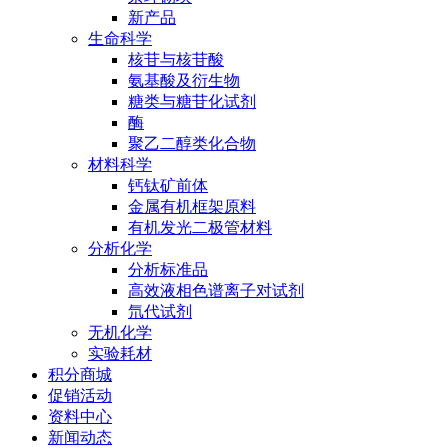
新产品
生命科学
核苷与核苷酸
氨基酸及衍生物
糖类与糖苷化试剂
酶
聚乙二醇类化合物
材料科学
钙钛矿前体
金属有机框架原料
有机发光二极管材料
分析化学
分析标准品
高效液相色谱离子对试剂
氘代试剂
无机化学
实验耗材
积分商城
促销活动
资料中心
新闻动态