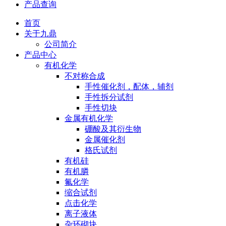
产品查询
首页
关于九鼎
公司简介
产品中心
有机化学
不对称合成
手性催化剂，配体，辅剂
手性拆分试剂
手性切块
金属有机化学
硼酸及其衍生物
金属催化剂
格氏试剂
有机硅
有机膦
氟化学
缩合试剂
点击化学
离子液体
杂环砌块