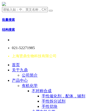
批量搜索
结构搜索
021-52271985
上海贤鼎生物科技有限公司
首页
关于九鼎
公司简介
产品中心
有机化学
不对称合成
手性催化剂，配体，辅剂
手性拆分试剂
手性切块