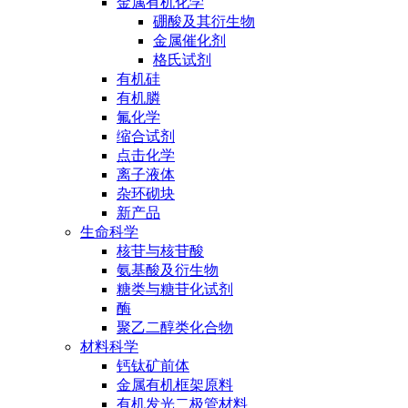
金属有机化学
硼酸及其衍生物
金属催化剂
格氏试剂
有机硅
有机膦
氟化学
缩合试剂
点击化学
离子液体
杂环砌块
新产品
生命科学
核苷与核苷酸
氨基酸及衍生物
糖类与糖苷化试剂
酶
聚乙二醇类化合物
材料科学
钙钛矿前体
金属有机框架原料
有机发光二极管材料