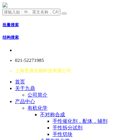
批量搜索
结构搜索
021-52271985
上海贤鼎生物科技有限公司
首页
关于九鼎
公司简介
产品中心
有机化学
不对称合成
手性催化剂，配体，辅剂
手性拆分试剂
手性切块