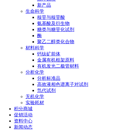
新产品
生命科学
核苷与核苷酸
氨基酸及衍生物
糖类与糖苷化试剂
酶
聚乙二醇类化合物
材料科学
钙钛矿前体
金属有机框架原料
有机发光二极管材料
分析化学
分析标准品
高效液相色谱离子对试剂
氘代试剂
无机化学
实验耗材
积分商城
促销活动
资料中心
新闻动态