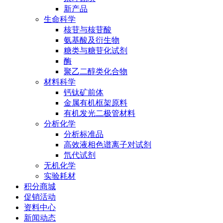
新产品
生命科学
核苷与核苷酸
氨基酸及衍生物
糖类与糖苷化试剂
酶
聚乙二醇类化合物
材料科学
钙钛矿前体
金属有机框架原料
有机发光二极管材料
分析化学
分析标准品
高效液相色谱离子对试剂
氘代试剂
无机化学
实验耗材
积分商城
促销活动
资料中心
新闻动态