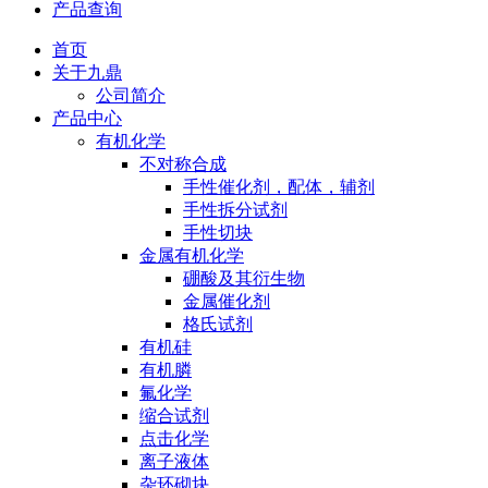
产品查询
首页
关于九鼎
公司简介
产品中心
有机化学
不对称合成
手性催化剂，配体，辅剂
手性拆分试剂
手性切块
金属有机化学
硼酸及其衍生物
金属催化剂
格氏试剂
有机硅
有机膦
氟化学
缩合试剂
点击化学
离子液体
杂环砌块