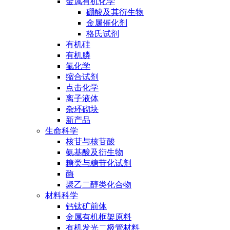
金属有机化学
硼酸及其衍生物
金属催化剂
格氏试剂
有机硅
有机膦
氟化学
缩合试剂
点击化学
离子液体
杂环砌块
新产品
生命科学
核苷与核苷酸
氨基酸及衍生物
糖类与糖苷化试剂
酶
聚乙二醇类化合物
材料科学
钙钛矿前体
金属有机框架原料
有机发光二极管材料