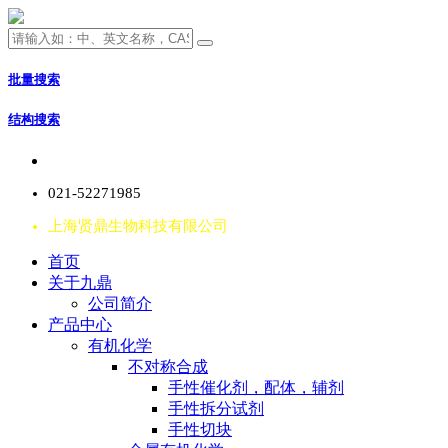
批量搜索
结构搜索
021-52271985
上海贤鼎生物科技有限公司
首页
关于九鼎
公司简介
产品中心
有机化学
不对称合成
手性催化剂，配体，辅剂
手性拆分试剂
手性切块