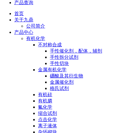
产品查询
首页
关于九鼎
公司简介
产品中心
有机化学
不对称合成
手性催化剂，配体，辅剂
手性拆分试剂
手性切块
金属有机化学
硼酸及其衍生物
金属催化剂
格氏试剂
有机硅
有机膦
氟化学
缩合试剂
点击化学
离子液体
杂环砌块