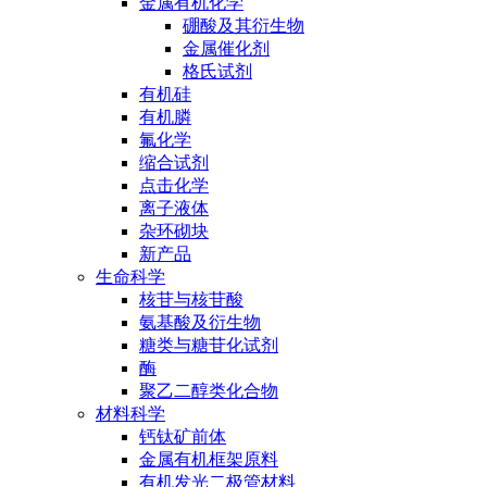
金属有机化学
硼酸及其衍生物
金属催化剂
格氏试剂
有机硅
有机膦
氟化学
缩合试剂
点击化学
离子液体
杂环砌块
新产品
生命科学
核苷与核苷酸
氨基酸及衍生物
糖类与糖苷化试剂
酶
聚乙二醇类化合物
材料科学
钙钛矿前体
金属有机框架原料
有机发光二极管材料