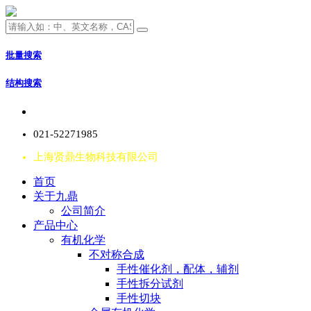
批量搜索
结构搜索
021-52271985
上海贤鼎生物科技有限公司
首页
关于九鼎
公司简介
产品中心
有机化学
不对称合成
手性催化剂，配体，辅剂
手性拆分试剂
手性切块