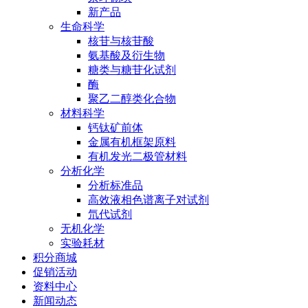
新产品
生命科学
核苷与核苷酸
氨基酸及衍生物
糖类与糖苷化试剂
酶
聚乙二醇类化合物
材料科学
钙钛矿前体
金属有机框架原料
有机发光二极管材料
分析化学
分析标准品
高效液相色谱离子对试剂
氘代试剂
无机化学
实验耗材
积分商城
促销活动
资料中心
新闻动态