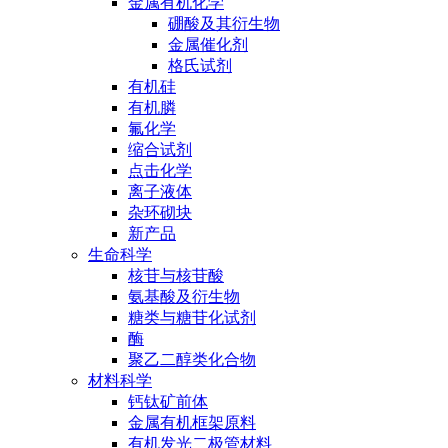
金属有机化学
硼酸及其衍生物
金属催化剂
格氏试剂
有机硅
有机膦
氟化学
缩合试剂
点击化学
离子液体
杂环砌块
新产品
生命科学
核苷与核苷酸
氨基酸及衍生物
糖类与糖苷化试剂
酶
聚乙二醇类化合物
材料科学
钙钛矿前体
金属有机框架原料
有机发光二极管材料