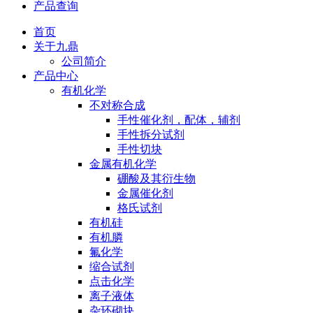
产品查询
首页
关于九鼎
公司简介
产品中心
有机化学
不对称合成
手性催化剂，配体，辅剂
手性拆分试剂
手性切块
金属有机化学
硼酸及其衍生物
金属催化剂
格氏试剂
有机硅
有机膦
氟化学
缩合试剂
点击化学
离子液体
杂环砌块