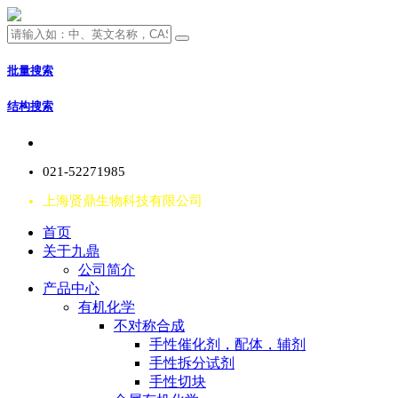
批量搜索
结构搜索
021-52271985
上海贤鼎生物科技有限公司
首页
关于九鼎
公司简介
产品中心
有机化学
不对称合成
手性催化剂，配体，辅剂
手性拆分试剂
手性切块