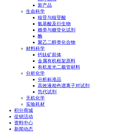
新产品
生命科学
核苷与核苷酸
氨基酸及衍生物
糖类与糖苷化试剂
酶
聚乙二醇类化合物
材料科学
钙钛矿前体
金属有机框架原料
有机发光二极管材料
分析化学
分析标准品
高效液相色谱离子对试剂
氘代试剂
无机化学
实验耗材
积分商城
促销活动
资料中心
新闻动态