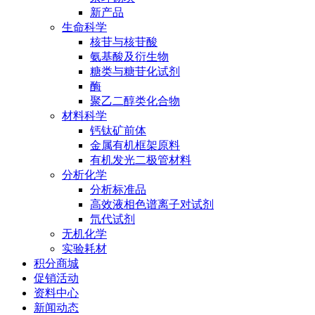
新产品
生命科学
核苷与核苷酸
氨基酸及衍生物
糖类与糖苷化试剂
酶
聚乙二醇类化合物
材料科学
钙钛矿前体
金属有机框架原料
有机发光二极管材料
分析化学
分析标准品
高效液相色谱离子对试剂
氘代试剂
无机化学
实验耗材
积分商城
促销活动
资料中心
新闻动态