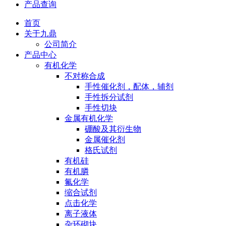
产品查询
首页
关于九鼎
公司简介
产品中心
有机化学
不对称合成
手性催化剂，配体，辅剂
手性拆分试剂
手性切块
金属有机化学
硼酸及其衍生物
金属催化剂
格氏试剂
有机硅
有机膦
氟化学
缩合试剂
点击化学
离子液体
杂环砌块