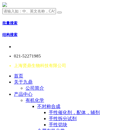
批量搜索
结构搜索
021-52271985
上海贤鼎生物科技有限公司
首页
关于九鼎
公司简介
产品中心
有机化学
不对称合成
手性催化剂，配体，辅剂
手性拆分试剂
手性切块