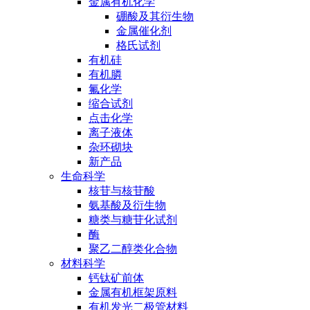
金属有机化学
硼酸及其衍生物
金属催化剂
格氏试剂
有机硅
有机膦
氟化学
缩合试剂
点击化学
离子液体
杂环砌块
新产品
生命科学
核苷与核苷酸
氨基酸及衍生物
糖类与糖苷化试剂
酶
聚乙二醇类化合物
材料科学
钙钛矿前体
金属有机框架原料
有机发光二极管材料