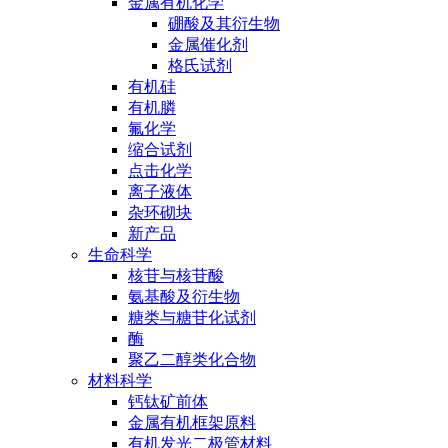
金属有机化学
硼酸及其衍生物
金属催化剂
格氏试剂
有机硅
有机膦
氟化学
缩合试剂
点击化学
离子液体
杂环砌块
新产品
生命科学
核苷与核苷酸
氨基酸及衍生物
糖类与糖苷化试剂
酶
聚乙二醇类化合物
材料科学
钙钛矿前体
金属有机框架原料
有机发光二极管材料