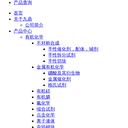
产品查询
首页
关于九鼎
公司简介
产品中心
有机化学
不对称合成
手性催化剂，配体，辅剂
手性拆分试剂
手性切块
金属有机化学
硼酸及其衍生物
金属催化剂
格氏试剂
有机硅
有机膦
氟化学
缩合试剂
点击化学
离子液体
杂环砌块