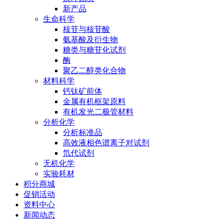
新产品
生命科学
核苷与核苷酸
氨基酸及衍生物
糖类与糖苷化试剂
酶
聚乙二醇类化合物
材料科学
钙钛矿前体
金属有机框架原料
有机发光二极管材料
分析化学
分析标准品
高效液相色谱离子对试剂
氘代试剂
无机化学
实验耗材
积分商城
促销活动
资料中心
新闻动态