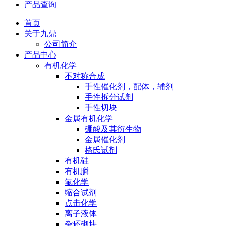
产品查询
首页
关于九鼎
公司简介
产品中心
有机化学
不对称合成
手性催化剂，配体，辅剂
手性拆分试剂
手性切块
金属有机化学
硼酸及其衍生物
金属催化剂
格氏试剂
有机硅
有机膦
氟化学
缩合试剂
点击化学
离子液体
杂环砌块