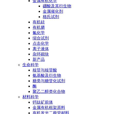
金属有机化学
硼酸及其衍生物
金属催化剂
格氏试剂
有机硅
有机膦
氟化学
缩合试剂
点击化学
离子液体
杂环砌块
新产品
生命科学
核苷与核苷酸
氨基酸及衍生物
糖类与糖苷化试剂
酶
聚乙二醇类化合物
材料科学
钙钛矿前体
金属有机框架原料
有机发光二极管材料