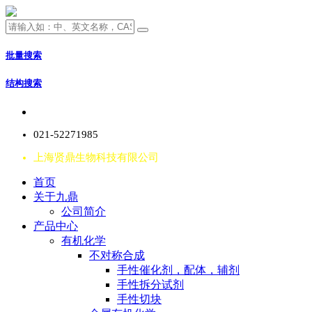
批量搜索
结构搜索
021-52271985
上海贤鼎生物科技有限公司
首页
关于九鼎
公司简介
产品中心
有机化学
不对称合成
手性催化剂，配体，辅剂
手性拆分试剂
手性切块