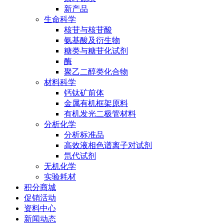
新产品
生命科学
核苷与核苷酸
氨基酸及衍生物
糖类与糖苷化试剂
酶
聚乙二醇类化合物
材料科学
钙钛矿前体
金属有机框架原料
有机发光二极管材料
分析化学
分析标准品
高效液相色谱离子对试剂
氘代试剂
无机化学
实验耗材
积分商城
促销活动
资料中心
新闻动态