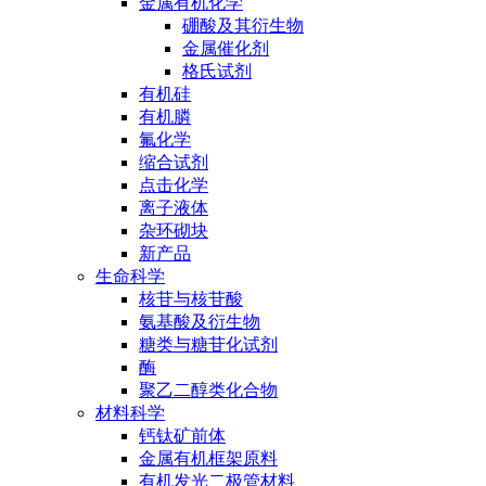
金属有机化学
硼酸及其衍生物
金属催化剂
格氏试剂
有机硅
有机膦
氟化学
缩合试剂
点击化学
离子液体
杂环砌块
新产品
生命科学
核苷与核苷酸
氨基酸及衍生物
糖类与糖苷化试剂
酶
聚乙二醇类化合物
材料科学
钙钛矿前体
金属有机框架原料
有机发光二极管材料