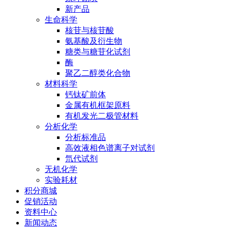
新产品
生命科学
核苷与核苷酸
氨基酸及衍生物
糖类与糖苷化试剂
酶
聚乙二醇类化合物
材料科学
钙钛矿前体
金属有机框架原料
有机发光二极管材料
分析化学
分析标准品
高效液相色谱离子对试剂
氘代试剂
无机化学
实验耗材
积分商城
促销活动
资料中心
新闻动态