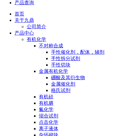
产品查询
首页
关于九鼎
公司简介
产品中心
有机化学
不对称合成
手性催化剂，配体，辅剂
手性拆分试剂
手性切块
金属有机化学
硼酸及其衍生物
金属催化剂
格氏试剂
有机硅
有机膦
氟化学
缩合试剂
点击化学
离子液体
杂环砌块