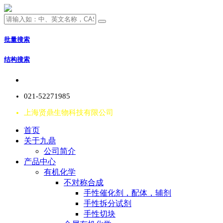
批量搜索
结构搜索
021-52271985
上海贤鼎生物科技有限公司
首页
关于九鼎
公司简介
产品中心
有机化学
不对称合成
手性催化剂，配体，辅剂
手性拆分试剂
手性切块