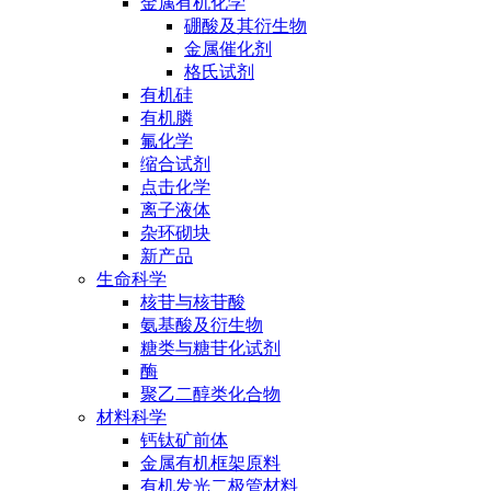
金属有机化学
硼酸及其衍生物
金属催化剂
格氏试剂
有机硅
有机膦
氟化学
缩合试剂
点击化学
离子液体
杂环砌块
新产品
生命科学
核苷与核苷酸
氨基酸及衍生物
糖类与糖苷化试剂
酶
聚乙二醇类化合物
材料科学
钙钛矿前体
金属有机框架原料
有机发光二极管材料