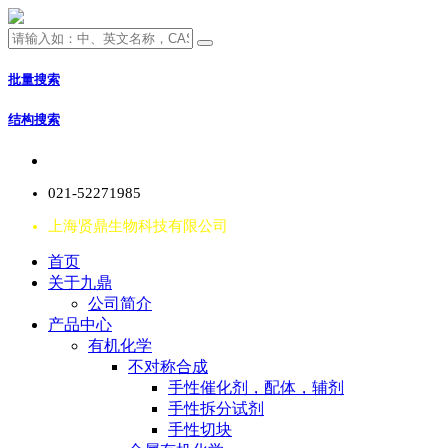
批量搜索
结构搜索
021-52271985
上海贤鼎生物科技有限公司
首页
关于九鼎
公司简介
产品中心
有机化学
不对称合成
手性催化剂，配体，辅剂
手性拆分试剂
手性切块