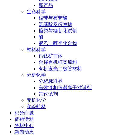
新产品
生命科学
核苷与核苷酸
氨基酸及衍生物
糖类与糖苷化试剂
酶
聚乙二醇类化合物
材料科学
钙钛矿前体
金属有机框架原料
有机发光二极管材料
分析化学
分析标准品
高效液相色谱离子对试剂
氘代试剂
无机化学
实验耗材
积分商城
促销活动
资料中心
新闻动态