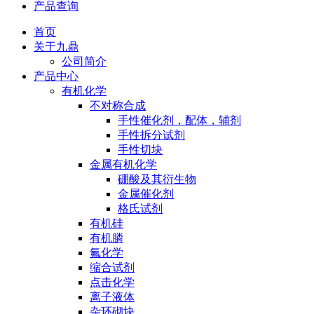
产品查询
首页
关于九鼎
公司简介
产品中心
有机化学
不对称合成
手性催化剂，配体，辅剂
手性拆分试剂
手性切块
金属有机化学
硼酸及其衍生物
金属催化剂
格氏试剂
有机硅
有机膦
氟化学
缩合试剂
点击化学
离子液体
杂环砌块