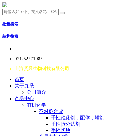
批量搜索
结构搜索
021-52271985
上海贤鼎生物科技有限公司
首页
关于九鼎
公司简介
产品中心
有机化学
不对称合成
手性催化剂，配体，辅剂
手性拆分试剂
手性切块