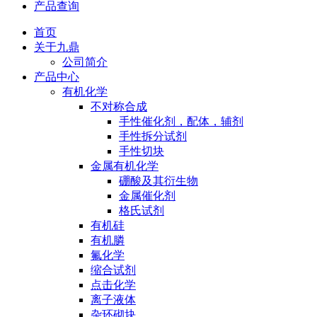
产品查询
首页
关于九鼎
公司简介
产品中心
有机化学
不对称合成
手性催化剂，配体，辅剂
手性拆分试剂
手性切块
金属有机化学
硼酸及其衍生物
金属催化剂
格氏试剂
有机硅
有机膦
氟化学
缩合试剂
点击化学
离子液体
杂环砌块