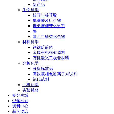
新产品
生命科学
核苷与核苷酸
氨基酸及衍生物
糖类与糖苷化试剂
酶
聚乙二醇类化合物
材料科学
钙钛矿前体
金属有机框架原料
有机发光二极管材料
分析化学
分析标准品
高效液相色谱离子对试剂
氘代试剂
无机化学
实验耗材
积分商城
促销活动
资料中心
新闻动态