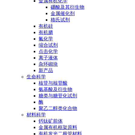
金属有机化学
硼酸及其衍生物
金属催化剂
格氏试剂
有机硅
有机膦
氟化学
缩合试剂
点击化学
离子液体
杂环砌块
新产品
生命科学
核苷与核苷酸
氨基酸及衍生物
糖类与糖苷化试剂
酶
聚乙二醇类化合物
材料科学
钙钛矿前体
金属有机框架原料
有机发光二极管材料