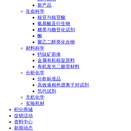
新产品
生命科学
核苷与核苷酸
氨基酸及衍生物
糖类与糖苷化试剂
酶
聚乙二醇类化合物
材料科学
钙钛矿前体
金属有机框架原料
有机发光二极管材料
分析化学
分析标准品
高效液相色谱离子对试剂
氘代试剂
无机化学
实验耗材
积分商城
促销活动
资料中心
新闻动态