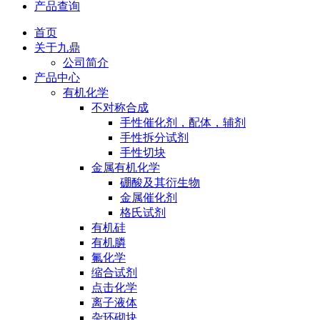
产品查询
首页
关于九鼎
公司简介
产品中心
有机化学
不对称合成
手性催化剂，配体，辅剂
手性拆分试剂
手性切块
金属有机化学
硼酸及其衍生物
金属催化剂
格氏试剂
有机硅
有机膦
氟化学
缩合试剂
点击化学
离子液体
杂环砌块