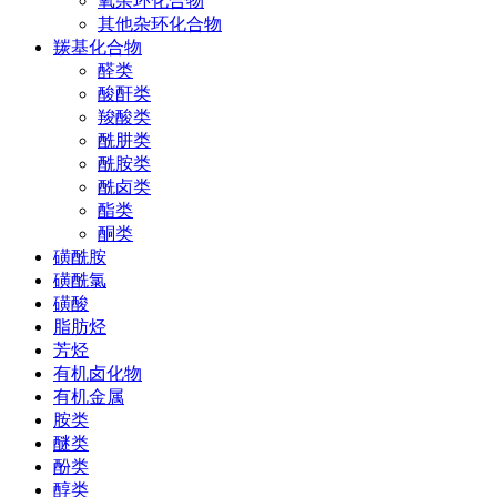
氧杂环化合物
其他杂环化合物
羰基化合物
醛类
酸酐类
羧酸类
酰肼类
酰胺类
酰卤类
酯类
酮类
磺酰胺
磺酰氯
磺酸
脂肪烃
芳烃
有机卤化物
有机金属
胺类
醚类
酚类
醇类