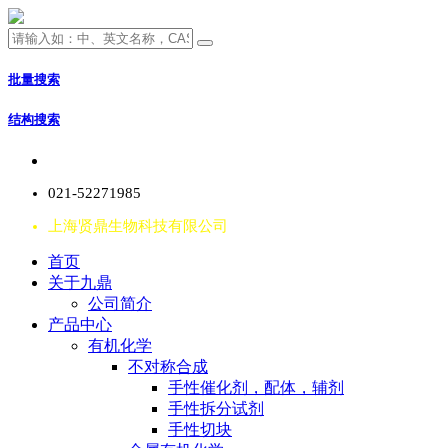
批量搜索
结构搜索
021-52271985
上海贤鼎生物科技有限公司
首页
关于九鼎
公司简介
产品中心
有机化学
不对称合成
手性催化剂，配体，辅剂
手性拆分试剂
手性切块