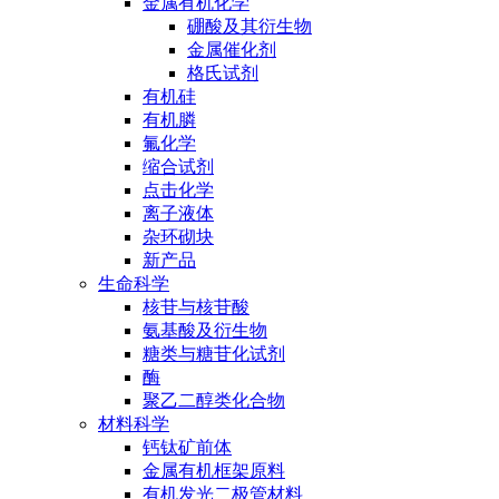
金属有机化学
硼酸及其衍生物
金属催化剂
格氏试剂
有机硅
有机膦
氟化学
缩合试剂
点击化学
离子液体
杂环砌块
新产品
生命科学
核苷与核苷酸
氨基酸及衍生物
糖类与糖苷化试剂
酶
聚乙二醇类化合物
材料科学
钙钛矿前体
金属有机框架原料
有机发光二极管材料