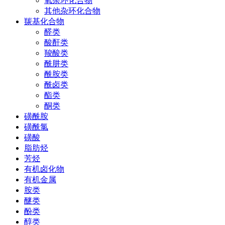
氧杂环化合物
其他杂环化合物
羰基化合物
醛类
酸酐类
羧酸类
酰肼类
酰胺类
酰卤类
酯类
酮类
磺酰胺
磺酰氯
磺酸
脂肪烃
芳烃
有机卤化物
有机金属
胺类
醚类
酚类
醇类