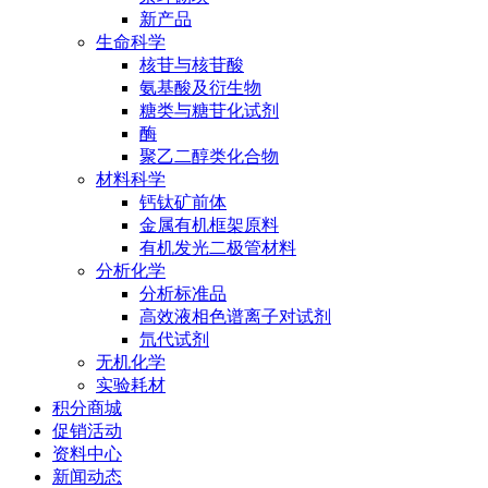
新产品
生命科学
核苷与核苷酸
氨基酸及衍生物
糖类与糖苷化试剂
酶
聚乙二醇类化合物
材料科学
钙钛矿前体
金属有机框架原料
有机发光二极管材料
分析化学
分析标准品
高效液相色谱离子对试剂
氘代试剂
无机化学
实验耗材
积分商城
促销活动
资料中心
新闻动态