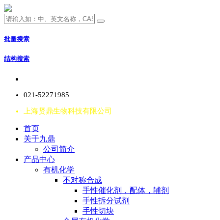
批量搜索
结构搜索
021-52271985
上海贤鼎生物科技有限公司
首页
关于九鼎
公司简介
产品中心
有机化学
不对称合成
手性催化剂，配体，辅剂
手性拆分试剂
手性切块