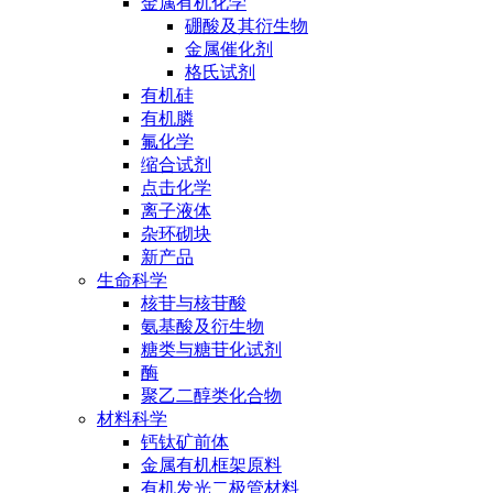
金属有机化学
硼酸及其衍生物
金属催化剂
格氏试剂
有机硅
有机膦
氟化学
缩合试剂
点击化学
离子液体
杂环砌块
新产品
生命科学
核苷与核苷酸
氨基酸及衍生物
糖类与糖苷化试剂
酶
聚乙二醇类化合物
材料科学
钙钛矿前体
金属有机框架原料
有机发光二极管材料