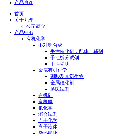
产品查询
首页
关于九鼎
公司简介
产品中心
有机化学
不对称合成
手性催化剂，配体，辅剂
手性拆分试剂
手性切块
金属有机化学
硼酸及其衍生物
金属催化剂
格氏试剂
有机硅
有机膦
氟化学
缩合试剂
点击化学
离子液体
杂环砌块