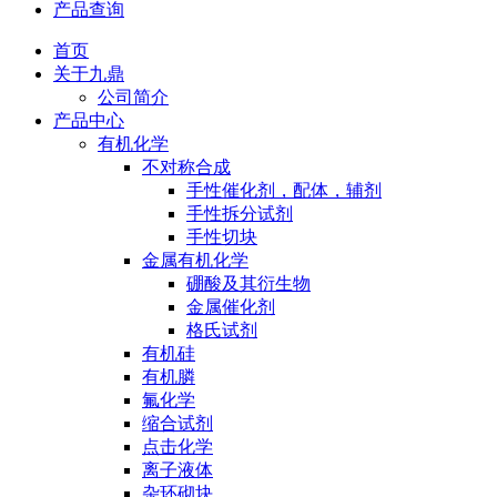
产品查询
首页
关于九鼎
公司简介
产品中心
有机化学
不对称合成
手性催化剂，配体，辅剂
手性拆分试剂
手性切块
金属有机化学
硼酸及其衍生物
金属催化剂
格氏试剂
有机硅
有机膦
氟化学
缩合试剂
点击化学
离子液体
杂环砌块