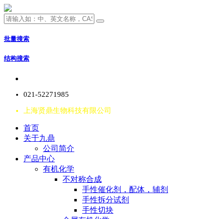
批量搜索
结构搜索
021-52271985
上海贤鼎生物科技有限公司
首页
关于九鼎
公司简介
产品中心
有机化学
不对称合成
手性催化剂，配体，辅剂
手性拆分试剂
手性切块