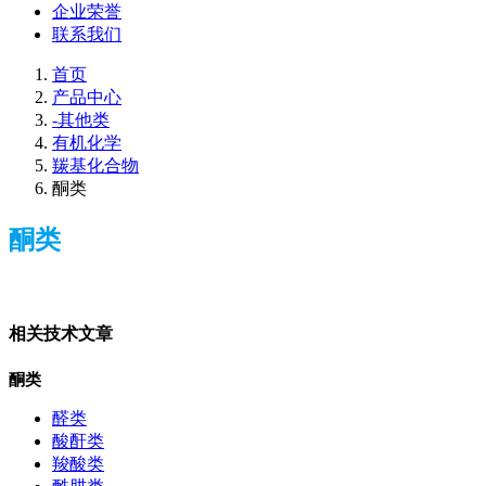
企业荣誉
联系我们
首页
产品中心
-其他类
有机化学
羰基化合物
酮类
酮类
相关技术文章
酮类
醛类
酸酐类
羧酸类