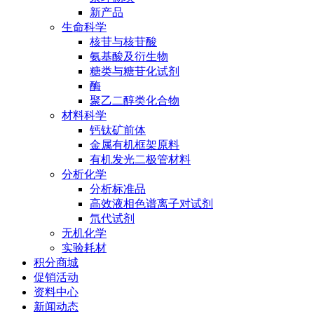
新产品
生命科学
核苷与核苷酸
氨基酸及衍生物
糖类与糖苷化试剂
酶
聚乙二醇类化合物
材料科学
钙钛矿前体
金属有机框架原料
有机发光二极管材料
分析化学
分析标准品
高效液相色谱离子对试剂
氘代试剂
无机化学
实验耗材
积分商城
促销活动
资料中心
新闻动态