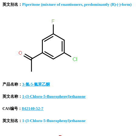
英文别名：
Piperitone (mixture of enantiomers, predominantly (R)-(-)-form)
产品名称：
3-氯-5-氟苯乙酮
英文名称：
1-(3-Chloro-5-fluorophenyl)ethanone
CAS编号：
842140-52-7
英文别名：
1-(3-Chloro-5-fluorophenyl)ethanone