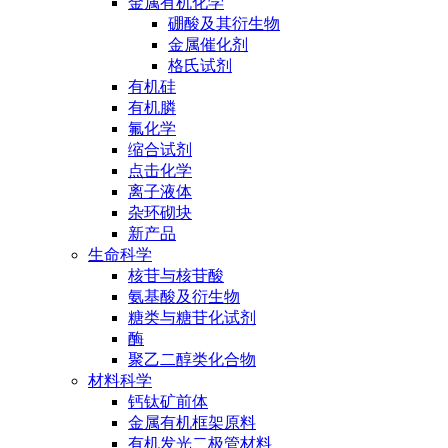
金属有机化学
硼酸及其衍生物
金属催化剂
格氏试剂
有机硅
有机膦
氟化学
缩合试剂
点击化学
离子液体
杂环砌块
新产品
生命科学
核苷与核苷酸
氨基酸及衍生物
糖类与糖苷化试剂
酶
聚乙二醇类化合物
材料科学
钙钛矿前体
金属有机框架原料
有机发光二极管材料