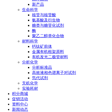
新产品
生命科学
核苷与核苷酸
氨基酸及衍生物
糖类与糖苷化试剂
酶
聚乙二醇类化合物
材料科学
钙钛矿前体
金属有机框架原料
有机发光二极管材料
分析化学
分析标准品
高效液相色谱离子对试剂
氘代试剂
无机化学
实验耗材
积分商城
促销活动
资料中心
新闻动态