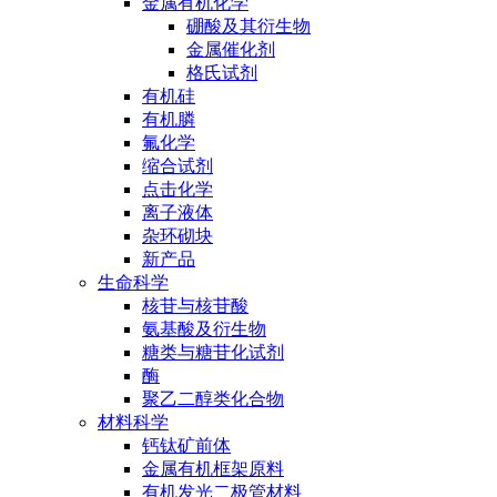
金属有机化学
硼酸及其衍生物
金属催化剂
格氏试剂
有机硅
有机膦
氟化学
缩合试剂
点击化学
离子液体
杂环砌块
新产品
生命科学
核苷与核苷酸
氨基酸及衍生物
糖类与糖苷化试剂
酶
聚乙二醇类化合物
材料科学
钙钛矿前体
金属有机框架原料
有机发光二极管材料