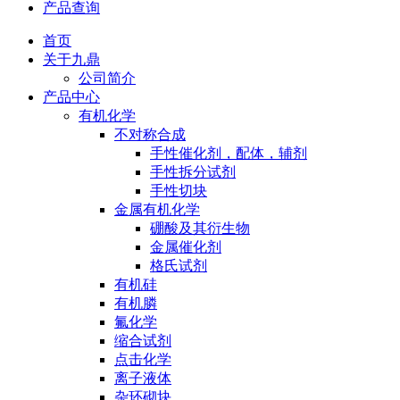
产品查询
首页
关于九鼎
公司简介
产品中心
有机化学
不对称合成
手性催化剂，配体，辅剂
手性拆分试剂
手性切块
金属有机化学
硼酸及其衍生物
金属催化剂
格氏试剂
有机硅
有机膦
氟化学
缩合试剂
点击化学
离子液体
杂环砌块