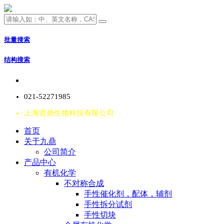
批量搜索
结构搜索
021-52271985
上海贤鼎生物科技有限公司
首页
关于九鼎
公司简介
产品中心
有机化学
不对称合成
手性催化剂，配体，辅剂
手性拆分试剂
手性切块