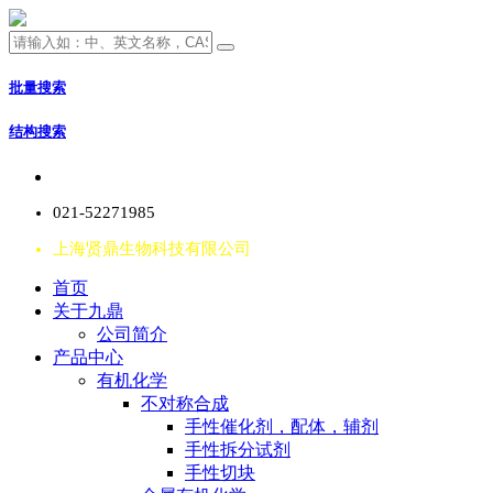
批量搜索
结构搜索
021-52271985
上海贤鼎生物科技有限公司
首页
关于九鼎
公司简介
产品中心
有机化学
不对称合成
手性催化剂，配体，辅剂
手性拆分试剂
手性切块