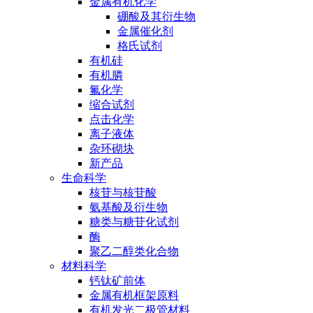
金属有机化学
硼酸及其衍生物
金属催化剂
格氏试剂
有机硅
有机膦
氟化学
缩合试剂
点击化学
离子液体
杂环砌块
新产品
生命科学
核苷与核苷酸
氨基酸及衍生物
糖类与糖苷化试剂
酶
聚乙二醇类化合物
材料科学
钙钛矿前体
金属有机框架原料
有机发光二极管材料