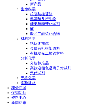
新产品
生命科学
核苷与核苷酸
氨基酸及衍生物
糖类与糖苷化试剂
酶
聚乙二醇类化合物
材料科学
钙钛矿前体
金属有机框架原料
有机发光二极管材料
分析化学
分析标准品
高效液相色谱离子对试剂
氘代试剂
无机化学
实验耗材
积分商城
促销活动
资料中心
新闻动态