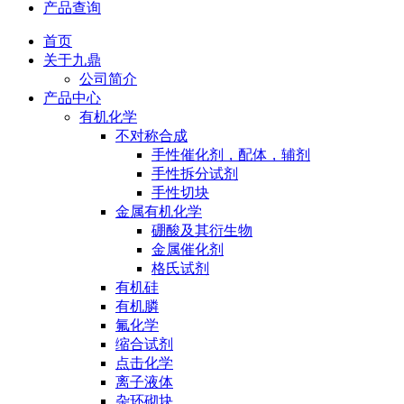
产品查询
首页
关于九鼎
公司简介
产品中心
有机化学
不对称合成
手性催化剂，配体，辅剂
手性拆分试剂
手性切块
金属有机化学
硼酸及其衍生物
金属催化剂
格氏试剂
有机硅
有机膦
氟化学
缩合试剂
点击化学
离子液体
杂环砌块