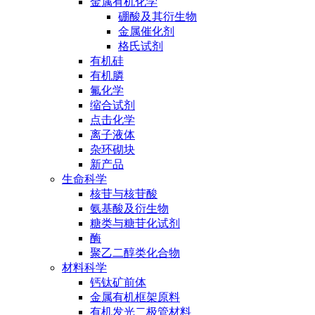
金属有机化学
硼酸及其衍生物
金属催化剂
格氏试剂
有机硅
有机膦
氟化学
缩合试剂
点击化学
离子液体
杂环砌块
新产品
生命科学
核苷与核苷酸
氨基酸及衍生物
糖类与糖苷化试剂
酶
聚乙二醇类化合物
材料科学
钙钛矿前体
金属有机框架原料
有机发光二极管材料