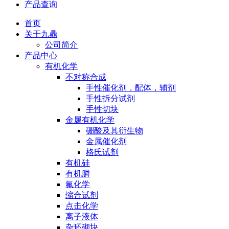
产品查询
首页
关于九鼎
公司简介
产品中心
有机化学
不对称合成
手性催化剂，配体，辅剂
手性拆分试剂
手性切块
金属有机化学
硼酸及其衍生物
金属催化剂
格氏试剂
有机硅
有机膦
氟化学
缩合试剂
点击化学
离子液体
杂环砌块