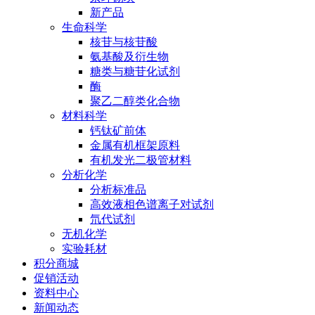
新产品
生命科学
核苷与核苷酸
氨基酸及衍生物
糖类与糖苷化试剂
酶
聚乙二醇类化合物
材料科学
钙钛矿前体
金属有机框架原料
有机发光二极管材料
分析化学
分析标准品
高效液相色谱离子对试剂
氘代试剂
无机化学
实验耗材
积分商城
促销活动
资料中心
新闻动态