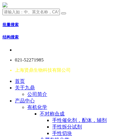
批量搜索
结构搜索
021-52271985
上海贤鼎生物科技有限公司
首页
关于九鼎
公司简介
产品中心
有机化学
不对称合成
手性催化剂，配体，辅剂
手性拆分试剂
手性切块