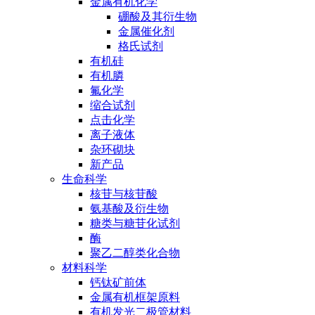
金属有机化学
硼酸及其衍生物
金属催化剂
格氏试剂
有机硅
有机膦
氟化学
缩合试剂
点击化学
离子液体
杂环砌块
新产品
生命科学
核苷与核苷酸
氨基酸及衍生物
糖类与糖苷化试剂
酶
聚乙二醇类化合物
材料科学
钙钛矿前体
金属有机框架原料
有机发光二极管材料