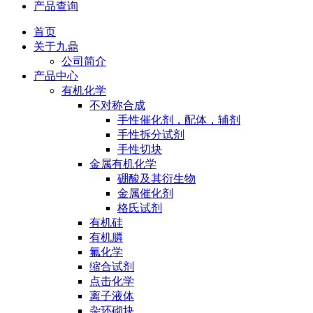
产品查询
首页
关于九鼎
公司简介
产品中心
有机化学
不对称合成
手性催化剂，配体，辅剂
手性拆分试剂
手性切块
金属有机化学
硼酸及其衍生物
金属催化剂
格氏试剂
有机硅
有机膦
氟化学
缩合试剂
点击化学
离子液体
杂环砌块