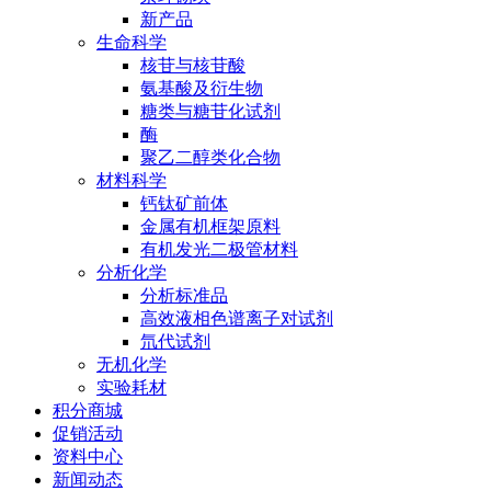
新产品
生命科学
核苷与核苷酸
氨基酸及衍生物
糖类与糖苷化试剂
酶
聚乙二醇类化合物
材料科学
钙钛矿前体
金属有机框架原料
有机发光二极管材料
分析化学
分析标准品
高效液相色谱离子对试剂
氘代试剂
无机化学
实验耗材
积分商城
促销活动
资料中心
新闻动态