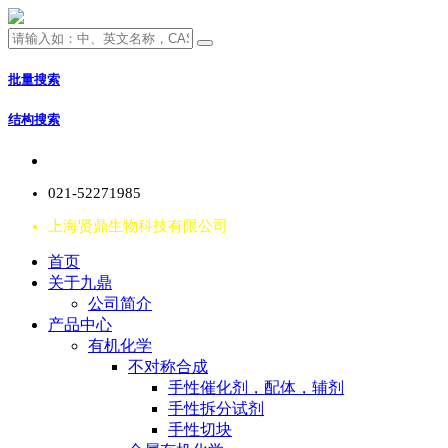
批量搜索
结构搜索
021-52271985
上海贤鼎生物科技有限公司
首页
关于九鼎
公司简介
产品中心
有机化学
不对称合成
手性催化剂，配体，辅剂
手性拆分试剂
手性切块