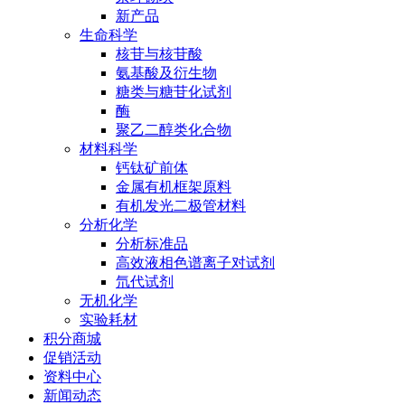
新产品
生命科学
核苷与核苷酸
氨基酸及衍生物
糖类与糖苷化试剂
酶
聚乙二醇类化合物
材料科学
钙钛矿前体
金属有机框架原料
有机发光二极管材料
分析化学
分析标准品
高效液相色谱离子对试剂
氘代试剂
无机化学
实验耗材
积分商城
促销活动
资料中心
新闻动态