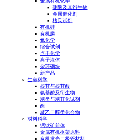
金属有机化学
硼酸及其衍生物
金属催化剂
格氏试剂
有机硅
有机膦
氟化学
缩合试剂
点击化学
离子液体
杂环砌块
新产品
生命科学
核苷与核苷酸
氨基酸及衍生物
糖类与糖苷化试剂
酶
聚乙二醇类化合物
材料科学
钙钛矿前体
金属有机框架原料
有机发光二极管材料