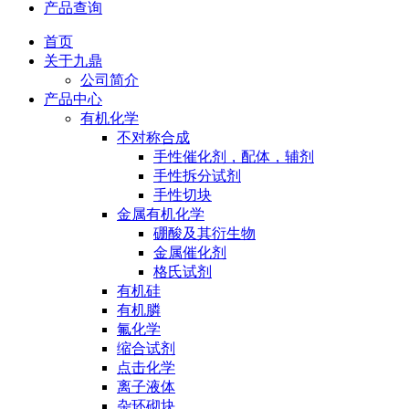
产品查询
首页
关于九鼎
公司简介
产品中心
有机化学
不对称合成
手性催化剂，配体，辅剂
手性拆分试剂
手性切块
金属有机化学
硼酸及其衍生物
金属催化剂
格氏试剂
有机硅
有机膦
氟化学
缩合试剂
点击化学
离子液体
杂环砌块