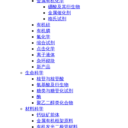
金属有机化学
硼酸及其衍生物
金属催化剂
格氏试剂
有机硅
有机膦
氟化学
缩合试剂
点击化学
离子液体
杂环砌块
新产品
生命科学
核苷与核苷酸
氨基酸及衍生物
糖类与糖苷化试剂
酶
聚乙二醇类化合物
材料科学
钙钛矿前体
金属有机框架原料
有机发光二极管材料