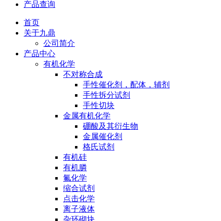
产品查询
首页
关于九鼎
公司简介
产品中心
有机化学
不对称合成
手性催化剂，配体，辅剂
手性拆分试剂
手性切块
金属有机化学
硼酸及其衍生物
金属催化剂
格氏试剂
有机硅
有机膦
氟化学
缩合试剂
点击化学
离子液体
杂环砌块