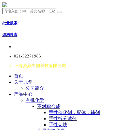
批量搜索
结构搜索
021-52271985
上海贤鼎生物科技有限公司
首页
关于九鼎
公司简介
产品中心
有机化学
不对称合成
手性催化剂，配体，辅剂
手性拆分试剂
手性切块