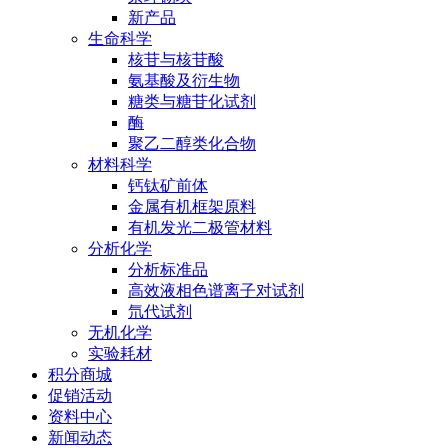
新产品
生命科学
核苷与核苷酸
氨基酸及衍生物
糖类与糖苷化试剂
酶
聚乙二醇类化合物
材料科学
钙钛矿前体
金属有机框架原料
有机发光二极管材料
分析化学
分析标准品
高效液相色谱离子对试剂
氘代试剂
无机化学
实验耗材
积分商城
促销活动
资料中心
新闻动态