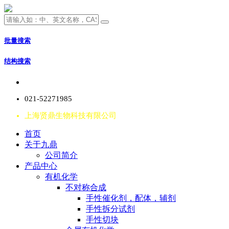
批量搜索
结构搜索
021-52271985
上海贤鼎生物科技有限公司
首页
关于九鼎
公司简介
产品中心
有机化学
不对称合成
手性催化剂，配体，辅剂
手性拆分试剂
手性切块