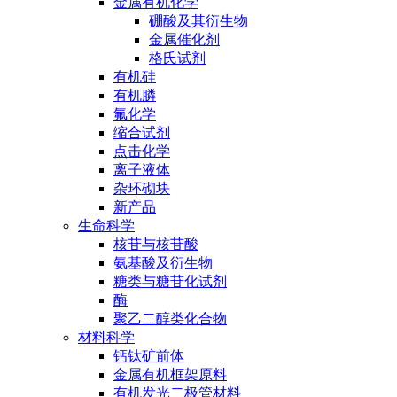
金属有机化学
硼酸及其衍生物
金属催化剂
格氏试剂
有机硅
有机膦
氟化学
缩合试剂
点击化学
离子液体
杂环砌块
新产品
生命科学
核苷与核苷酸
氨基酸及衍生物
糖类与糖苷化试剂
酶
聚乙二醇类化合物
材料科学
钙钛矿前体
金属有机框架原料
有机发光二极管材料