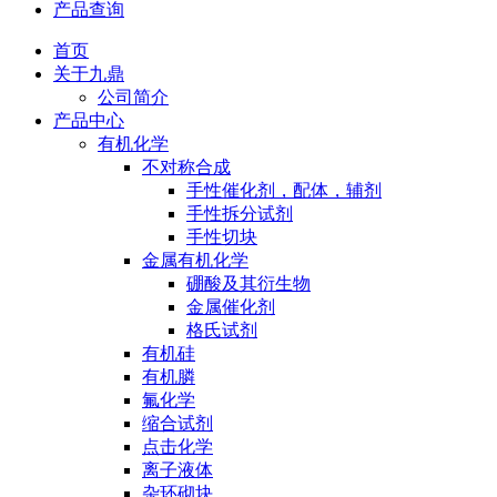
产品查询
首页
关于九鼎
公司简介
产品中心
有机化学
不对称合成
手性催化剂，配体，辅剂
手性拆分试剂
手性切块
金属有机化学
硼酸及其衍生物
金属催化剂
格氏试剂
有机硅
有机膦
氟化学
缩合试剂
点击化学
离子液体
杂环砌块