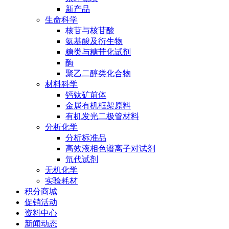
新产品
生命科学
核苷与核苷酸
氨基酸及衍生物
糖类与糖苷化试剂
酶
聚乙二醇类化合物
材料科学
钙钛矿前体
金属有机框架原料
有机发光二极管材料
分析化学
分析标准品
高效液相色谱离子对试剂
氘代试剂
无机化学
实验耗材
积分商城
促销活动
资料中心
新闻动态