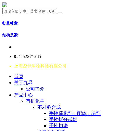
批量搜索
结构搜索
021-52271985
上海贤鼎生物科技有限公司
首页
关于九鼎
公司简介
产品中心
有机化学
不对称合成
手性催化剂，配体，辅剂
手性拆分试剂
手性切块