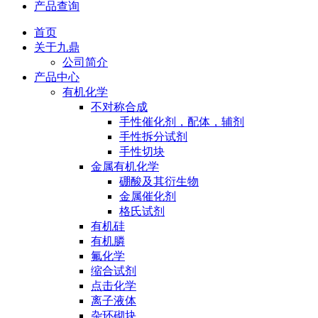
产品查询
首页
关于九鼎
公司简介
产品中心
有机化学
不对称合成
手性催化剂，配体，辅剂
手性拆分试剂
手性切块
金属有机化学
硼酸及其衍生物
金属催化剂
格氏试剂
有机硅
有机膦
氟化学
缩合试剂
点击化学
离子液体
杂环砌块