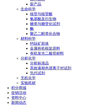
新产品
生命科学
核苷与核苷酸
氨基酸及衍生物
糖类与糖苷化试剂
酶
聚乙二醇类化合物
材料科学
钙钛矿前体
金属有机框架原料
有机发光二极管材料
分析化学
分析标准品
高效液相色谱离子对试剂
氘代试剂
无机化学
实验耗材
积分商城
促销活动
资料中心
新闻动态