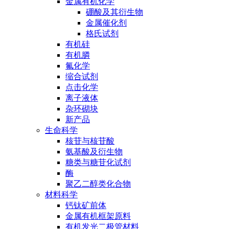
金属有机化学
硼酸及其衍生物
金属催化剂
格氏试剂
有机硅
有机膦
氟化学
缩合试剂
点击化学
离子液体
杂环砌块
新产品
生命科学
核苷与核苷酸
氨基酸及衍生物
糖类与糖苷化试剂
酶
聚乙二醇类化合物
材料科学
钙钛矿前体
金属有机框架原料
有机发光二极管材料