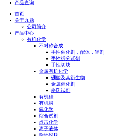
产品查询
首页
关于九鼎
公司简介
产品中心
有机化学
不对称合成
手性催化剂，配体，辅剂
手性拆分试剂
手性切块
金属有机化学
硼酸及其衍生物
金属催化剂
格氏试剂
有机硅
有机膦
氟化学
缩合试剂
点击化学
离子液体
杂环砌块