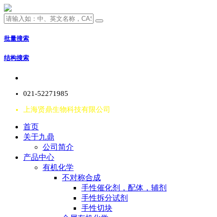
批量搜索
结构搜索
021-52271985
上海贤鼎生物科技有限公司
首页
关于九鼎
公司简介
产品中心
有机化学
不对称合成
手性催化剂，配体，辅剂
手性拆分试剂
手性切块