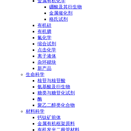
金属有机化学
硼酸及其衍生物
金属催化剂
格氏试剂
有机硅
有机膦
氟化学
缩合试剂
点击化学
离子液体
杂环砌块
新产品
生命科学
核苷与核苷酸
氨基酸及衍生物
糖类与糖苷化试剂
酶
聚乙二醇类化合物
材料科学
钙钛矿前体
金属有机框架原料
有机发光二极管材料