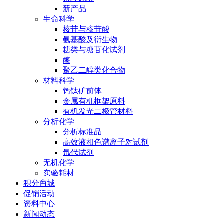
新产品
生命科学
核苷与核苷酸
氨基酸及衍生物
糖类与糖苷化试剂
酶
聚乙二醇类化合物
材料科学
钙钛矿前体
金属有机框架原料
有机发光二极管材料
分析化学
分析标准品
高效液相色谱离子对试剂
氘代试剂
无机化学
实验耗材
积分商城
促销活动
资料中心
新闻动态