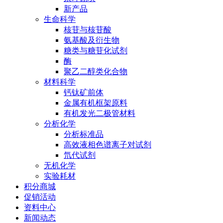
新产品
生命科学
核苷与核苷酸
氨基酸及衍生物
糖类与糖苷化试剂
酶
聚乙二醇类化合物
材料科学
钙钛矿前体
金属有机框架原料
有机发光二极管材料
分析化学
分析标准品
高效液相色谱离子对试剂
氘代试剂
无机化学
实验耗材
积分商城
促销活动
资料中心
新闻动态