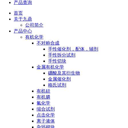
产品查询
首页
关于九鼎
公司简介
产品中心
有机化学
不对称合成
手性催化剂，配体，辅剂
手性拆分试剂
手性切块
金属有机化学
硼酸及其衍生物
金属催化剂
格氏试剂
有机硅
有机膦
氟化学
缩合试剂
点击化学
离子液体
杂环砌块