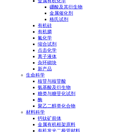
金属有机化学
硼酸及其衍生物
金属催化剂
格氏试剂
有机硅
有机膦
氟化学
缩合试剂
点击化学
离子液体
杂环砌块
新产品
生命科学
核苷与核苷酸
氨基酸及衍生物
糖类与糖苷化试剂
酶
聚乙二醇类化合物
材料科学
钙钛矿前体
金属有机框架原料
有机发光二极管材料