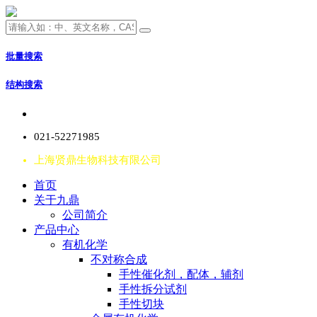
批量搜索
结构搜索
021-52271985
上海贤鼎生物科技有限公司
首页
关于九鼎
公司简介
产品中心
有机化学
不对称合成
手性催化剂，配体，辅剂
手性拆分试剂
手性切块