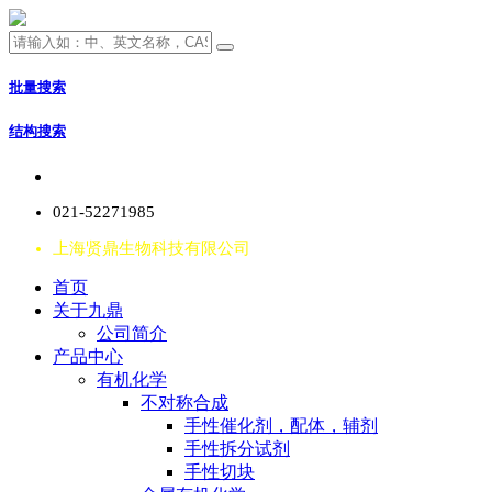
批量搜索
结构搜索
021-52271985
上海贤鼎生物科技有限公司
首页
关于九鼎
公司简介
产品中心
有机化学
不对称合成
手性催化剂，配体，辅剂
手性拆分试剂
手性切块