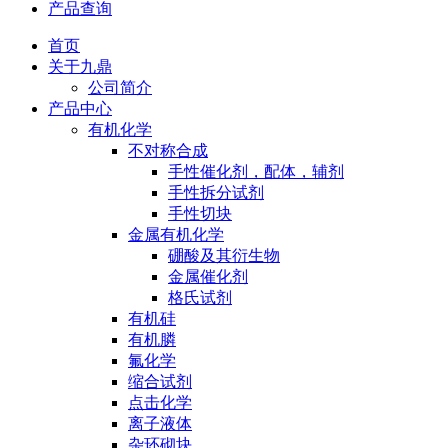
产品查询
首页
关于九鼎
公司简介
产品中心
有机化学
不对称合成
手性催化剂，配体，辅剂
手性拆分试剂
手性切块
金属有机化学
硼酸及其衍生物
金属催化剂
格氏试剂
有机硅
有机膦
氟化学
缩合试剂
点击化学
离子液体
杂环砌块