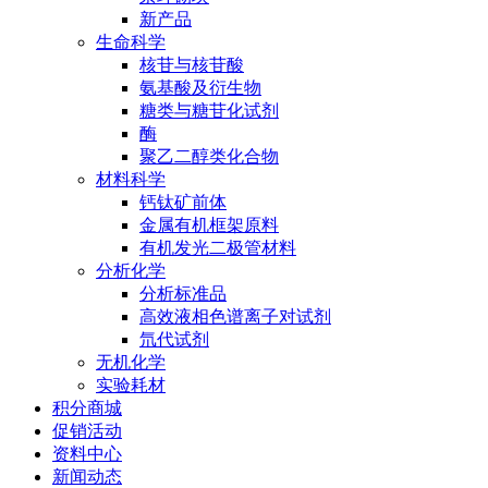
新产品
生命科学
核苷与核苷酸
氨基酸及衍生物
糖类与糖苷化试剂
酶
聚乙二醇类化合物
材料科学
钙钛矿前体
金属有机框架原料
有机发光二极管材料
分析化学
分析标准品
高效液相色谱离子对试剂
氘代试剂
无机化学
实验耗材
积分商城
促销活动
资料中心
新闻动态