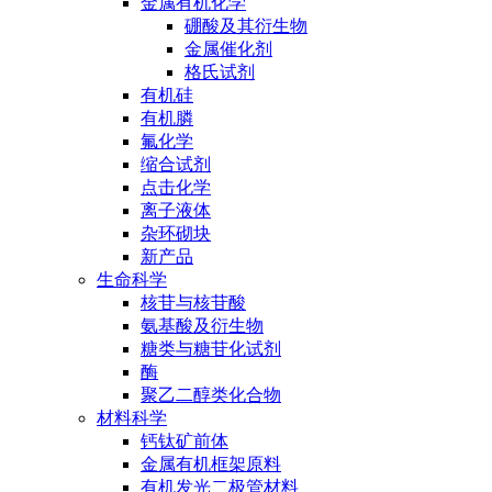
金属有机化学
硼酸及其衍生物
金属催化剂
格氏试剂
有机硅
有机膦
氟化学
缩合试剂
点击化学
离子液体
杂环砌块
新产品
生命科学
核苷与核苷酸
氨基酸及衍生物
糖类与糖苷化试剂
酶
聚乙二醇类化合物
材料科学
钙钛矿前体
金属有机框架原料
有机发光二极管材料