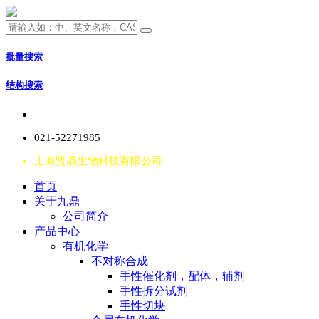
批量搜索
结构搜索
021-52271985
上海贤鼎生物科技有限公司
首页
关于九鼎
公司简介
产品中心
有机化学
不对称合成
手性催化剂，配体，辅剂
手性拆分试剂
手性切块