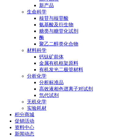
新产品
生命科学
核苷与核苷酸
氨基酸及衍生物
糖类与糖苷化试剂
酶
聚乙二醇类化合物
材料科学
钙钛矿前体
金属有机框架原料
有机发光二极管材料
分析化学
分析标准品
高效液相色谱离子对试剂
氘代试剂
无机化学
实验耗材
积分商城
促销活动
资料中心
新闻动态