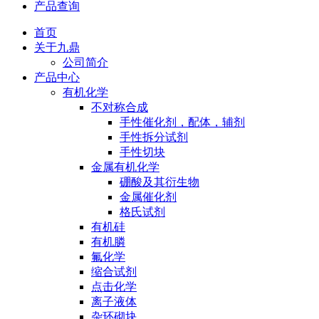
产品查询
首页
关于九鼎
公司简介
产品中心
有机化学
不对称合成
手性催化剂，配体，辅剂
手性拆分试剂
手性切块
金属有机化学
硼酸及其衍生物
金属催化剂
格氏试剂
有机硅
有机膦
氟化学
缩合试剂
点击化学
离子液体
杂环砌块