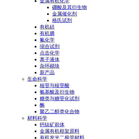
金属有机化学
硼酸及其衍生物
金属催化剂
格氏试剂
有机硅
有机膦
氟化学
缩合试剂
点击化学
离子液体
杂环砌块
新产品
生命科学
核苷与核苷酸
氨基酸及衍生物
糖类与糖苷化试剂
酶
聚乙二醇类化合物
材料科学
钙钛矿前体
金属有机框架原料
有机发光二极管材料