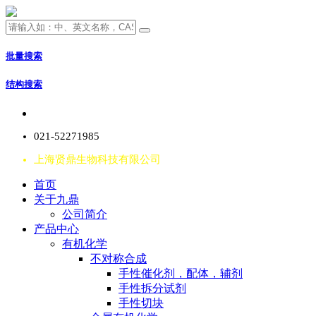
批量搜索
结构搜索
021-52271985
上海贤鼎生物科技有限公司
首页
关于九鼎
公司简介
产品中心
有机化学
不对称合成
手性催化剂，配体，辅剂
手性拆分试剂
手性切块