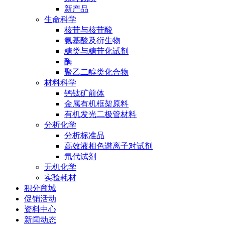
新产品
生命科学
核苷与核苷酸
氨基酸及衍生物
糖类与糖苷化试剂
酶
聚乙二醇类化合物
材料科学
钙钛矿前体
金属有机框架原料
有机发光二极管材料
分析化学
分析标准品
高效液相色谱离子对试剂
氘代试剂
无机化学
实验耗材
积分商城
促销活动
资料中心
新闻动态