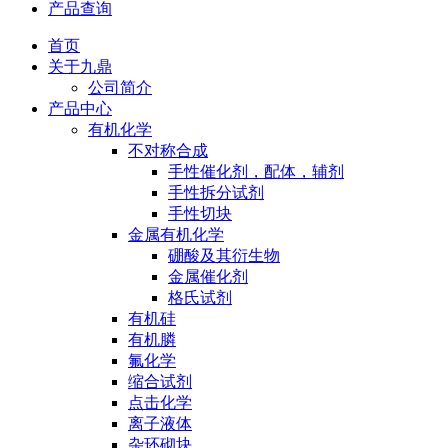
产品查询
首页
关于九鼎
公司简介
产品中心
有机化学
不对称合成
手性催化剂，配体，辅剂
手性拆分试剂
手性切块
金属有机化学
硼酸及其衍生物
金属催化剂
格氏试剂
有机硅
有机膦
氟化学
缩合试剂
点击化学
离子液体
杂环砌块