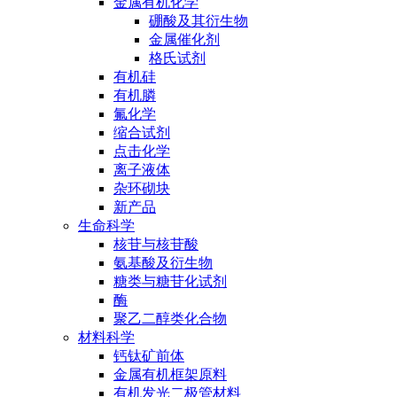
金属有机化学
硼酸及其衍生物
金属催化剂
格氏试剂
有机硅
有机膦
氟化学
缩合试剂
点击化学
离子液体
杂环砌块
新产品
生命科学
核苷与核苷酸
氨基酸及衍生物
糖类与糖苷化试剂
酶
聚乙二醇类化合物
材料科学
钙钛矿前体
金属有机框架原料
有机发光二极管材料