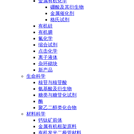
金属有机化学
硼酸及其衍生物
金属催化剂
格氏试剂
有机硅
有机膦
氟化学
缩合试剂
点击化学
离子液体
杂环砌块
新产品
生命科学
核苷与核苷酸
氨基酸及衍生物
糖类与糖苷化试剂
酶
聚乙二醇类化合物
材料科学
钙钛矿前体
金属有机框架原料
有机发光二极管材料