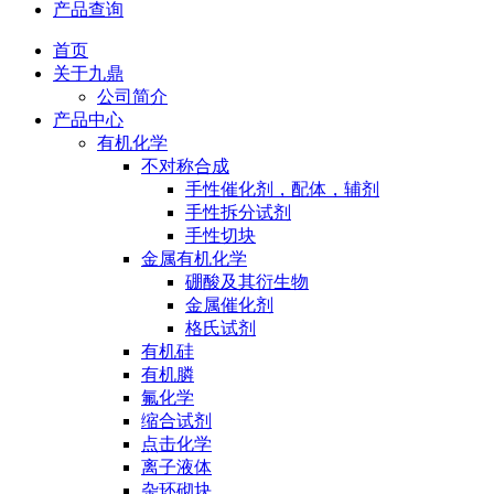
产品查询
首页
关于九鼎
公司简介
产品中心
有机化学
不对称合成
手性催化剂，配体，辅剂
手性拆分试剂
手性切块
金属有机化学
硼酸及其衍生物
金属催化剂
格氏试剂
有机硅
有机膦
氟化学
缩合试剂
点击化学
离子液体
杂环砌块