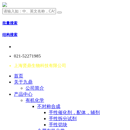
批量搜索
结构搜索
021-52271985
上海贤鼎生物科技有限公司
首页
关于九鼎
公司简介
产品中心
有机化学
不对称合成
手性催化剂，配体，辅剂
手性拆分试剂
手性切块