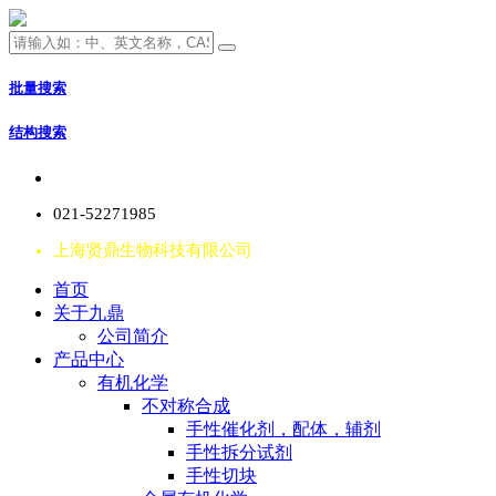
批量搜索
结构搜索
021-52271985
上海贤鼎生物科技有限公司
首页
关于九鼎
公司简介
产品中心
有机化学
不对称合成
手性催化剂，配体，辅剂
手性拆分试剂
手性切块