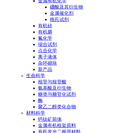
金属有机化学
硼酸及其衍生物
金属催化剂
格氏试剂
有机硅
有机膦
氟化学
缩合试剂
点击化学
离子液体
杂环砌块
新产品
生命科学
核苷与核苷酸
氨基酸及衍生物
糖类与糖苷化试剂
酶
聚乙二醇类化合物
材料科学
钙钛矿前体
金属有机框架原料
有机发光二极管材料