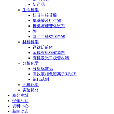
新产品
生命科学
核苷与核苷酸
氨基酸及衍生物
糖类与糖苷化试剂
酶
聚乙二醇类化合物
材料科学
钙钛矿前体
金属有机框架原料
有机发光二极管材料
分析化学
分析标准品
高效液相色谱离子对试剂
氘代试剂
无机化学
实验耗材
积分商城
促销活动
资料中心
新闻动态