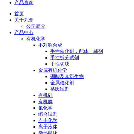
产品查询
首页
关于九鼎
公司简介
产品中心
有机化学
不对称合成
手性催化剂，配体，辅剂
手性拆分试剂
手性切块
金属有机化学
硼酸及其衍生物
金属催化剂
格氏试剂
有机硅
有机膦
氟化学
缩合试剂
点击化学
离子液体
杂环砌块