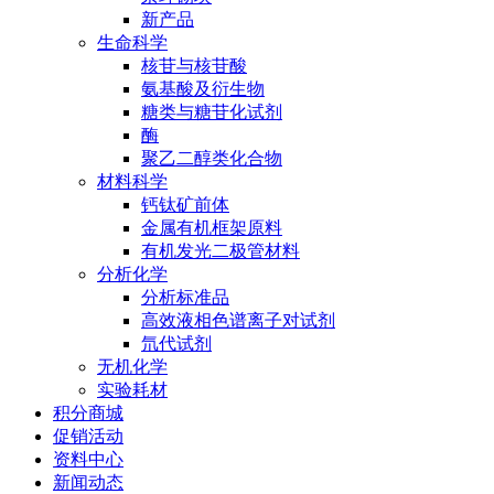
新产品
生命科学
核苷与核苷酸
氨基酸及衍生物
糖类与糖苷化试剂
酶
聚乙二醇类化合物
材料科学
钙钛矿前体
金属有机框架原料
有机发光二极管材料
分析化学
分析标准品
高效液相色谱离子对试剂
氘代试剂
无机化学
实验耗材
积分商城
促销活动
资料中心
新闻动态