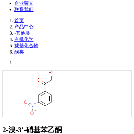
企业荣誉
联系我们
首页
产品中心
-其他类
有机化学
羰基化合物
酮类
2-溴-3'-硝基苯乙酮