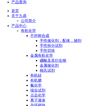
产品查询
首页
关于九鼎
公司简介
产品中心
有机化学
不对称合成
手性催化剂，配体，辅剂
手性拆分试剂
手性切块
金属有机化学
硼酸及其衍生物
金属催化剂
格氏试剂
有机硅
有机膦
氟化学
缩合试剂
点击化学
离子液体
杂环砌块