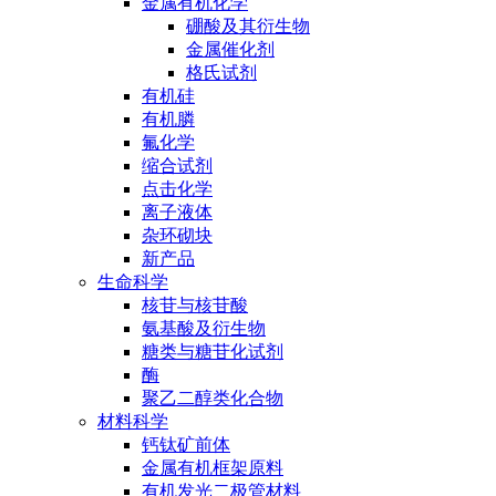
金属有机化学
硼酸及其衍生物
金属催化剂
格氏试剂
有机硅
有机膦
氟化学
缩合试剂
点击化学
离子液体
杂环砌块
新产品
生命科学
核苷与核苷酸
氨基酸及衍生物
糖类与糖苷化试剂
酶
聚乙二醇类化合物
材料科学
钙钛矿前体
金属有机框架原料
有机发光二极管材料