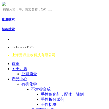
批量搜索
结构搜索
021-52271985
上海贤鼎生物科技有限公司
首页
关于九鼎
公司简介
产品中心
有机化学
不对称合成
手性催化剂，配体，辅剂
手性拆分试剂
手性切块