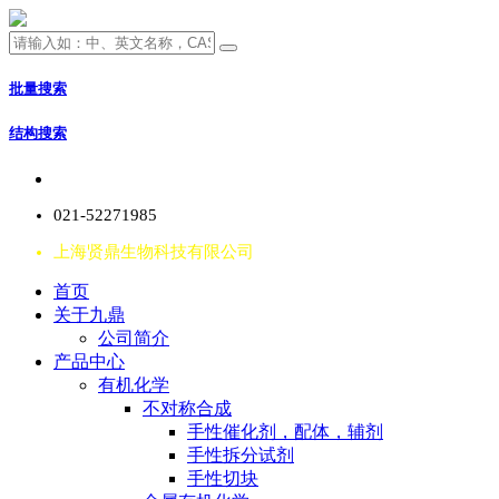
批量搜索
结构搜索
021-52271985
上海贤鼎生物科技有限公司
首页
关于九鼎
公司简介
产品中心
有机化学
不对称合成
手性催化剂，配体，辅剂
手性拆分试剂
手性切块