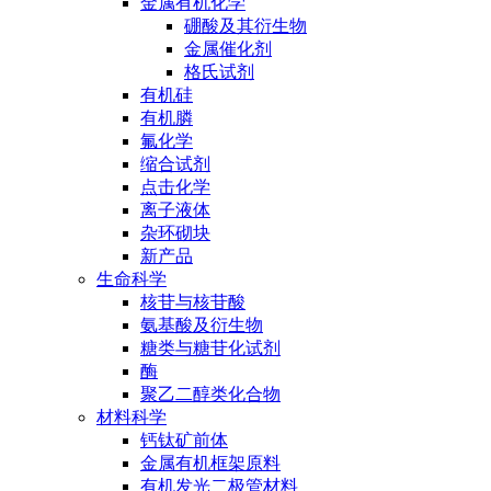
金属有机化学
硼酸及其衍生物
金属催化剂
格氏试剂
有机硅
有机膦
氟化学
缩合试剂
点击化学
离子液体
杂环砌块
新产品
生命科学
核苷与核苷酸
氨基酸及衍生物
糖类与糖苷化试剂
酶
聚乙二醇类化合物
材料科学
钙钛矿前体
金属有机框架原料
有机发光二极管材料