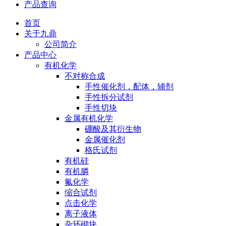
产品查询
首页
关于九鼎
公司简介
产品中心
有机化学
不对称合成
手性催化剂，配体，辅剂
手性拆分试剂
手性切块
金属有机化学
硼酸及其衍生物
金属催化剂
格氏试剂
有机硅
有机膦
氟化学
缩合试剂
点击化学
离子液体
杂环砌块