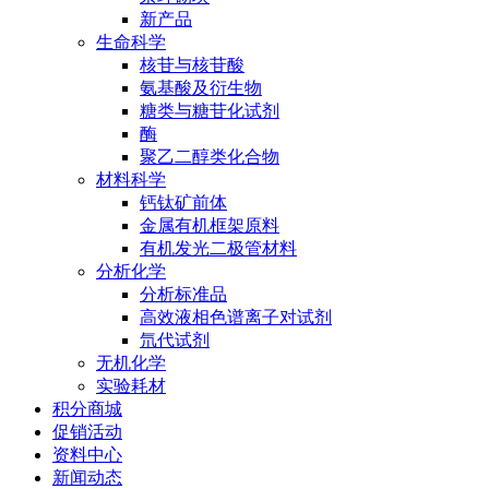
新产品
生命科学
核苷与核苷酸
氨基酸及衍生物
糖类与糖苷化试剂
酶
聚乙二醇类化合物
材料科学
钙钛矿前体
金属有机框架原料
有机发光二极管材料
分析化学
分析标准品
高效液相色谱离子对试剂
氘代试剂
无机化学
实验耗材
积分商城
促销活动
资料中心
新闻动态